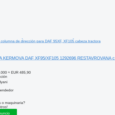
lumna de dirección para DAF 95XF, XF105 cabeza tractora
KERMOVA DAF XF95/XF105 1292696 RESTAVROVANA colum
.000
≈ EUR 485,90
cción
lyani
vendedor
s o maquinaria?
tros!
nuncio