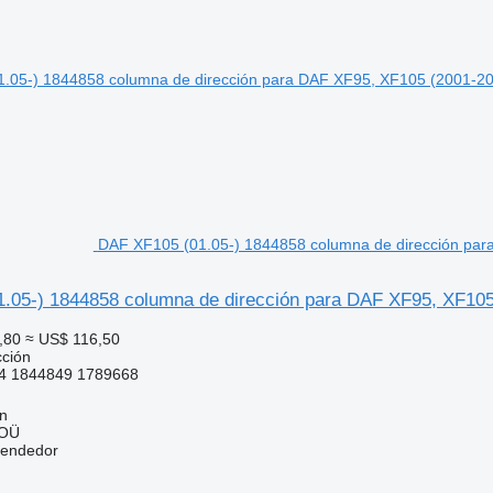
DAF XF105 (01.05-) 1844858 columna de dirección par
.05-) 1844858 columna de dirección para DAF XF95, XF105
,80
≈ US$ 116,50
cción
4 1844849 1789668
nn
 OÜ
vendedor