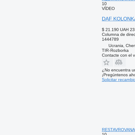
10
VÍDEO
DAF KOLONKA 
$ 21.190
UAH 23
Columna de dire
1444789
Ucrania, Cher
TIR-Rozborka
Contacte con el 
¿No encuentra u
¡Pregúntenos ah
Solicitar recambi
RESTAVROVANA co
10