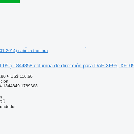
01-2014) cabeza tractora
.05-) 1844858 columna de dirección para DAF XF95, XF105
,80
≈ US$ 116,50
cción
4 1844849 1789668
nn
 OÜ
vendedor