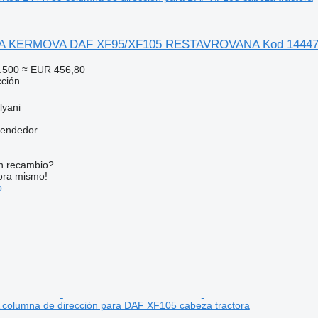
KERMOVA DAF XF95/XF105 RESTAVROVANA Kod 1444789 co
.500
≈ EUR 456,80
cción
lyani
vendedor
n recambio?
ora mismo!
o
lumna de dirección para DAF XF105 cabeza tractora