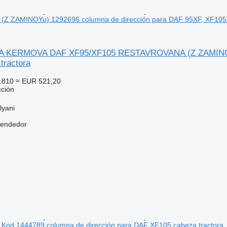
 ZAMINOYu) 1292696 columna de dirección para DAF 95XF, XF105 
KERMOVA DAF XF95/XF105 RESTAVROVANA (Z ZAMINOYu) 
tractora
.810
≈ EUR 521,20
cción
lyani
vendedor
d 1444789 columna de dirección para DAF XF105 cabeza tractora