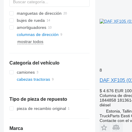
manguetas de dirección
bujes de rueda
amortiguadores
columnas de dirección
mostrar todos
Categoría del vehículo
8
camiones
cabezas tractoras
DAF XF105 (01
$ 4.676
EUR 100
Columna de dire
Tipo de pieza de repuesto
1844858 181361
diésel
pieza de recambio original
Estonia, Talli
TruckParts Eesti
Contacte con el 
Marca