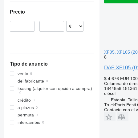
Precio
–
XF95, XF105 (20
8
Tipo de anuncio
DAF XF105 (01
venta
$ 4.676
EUR 100
del fabricante
Columna de dire
1844858 181361
leasing (alquiler con opción a compra)
diésel
Estonia, Talli
crédito
TruckParts Eesti
a plazos
Contacte con el 
permuta
intercambio