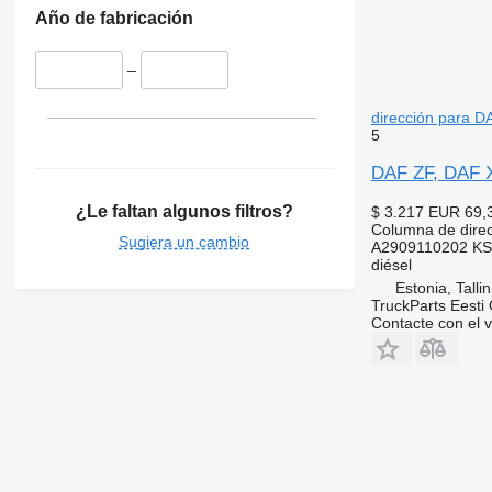
Año de fabricación
–
dirección para D
5
DAF ZF, DAF X
¿Le faltan algunos filtros?
$ 3.217
EUR 69,
Columna de dire
Sugiera un cambio
A2909110202 KS
diésel
Estonia, Talli
TruckParts Eesti
Contacte con el 