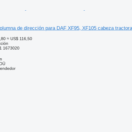
columna de dirección para DAF XF95, XF105 cabeza tractor
,80
≈ US$ 116,50
cción
1 1673020
nn
 OÜ
vendedor