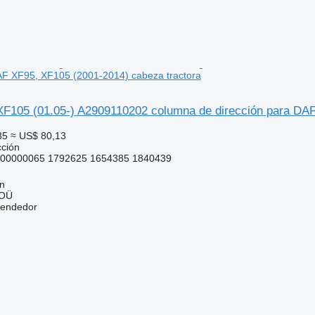
AF XF95, XF105 (2001-2014) cabeza tractora
F105 (01.05-) A2909110202 columna de dirección para DAF
35
≈ US$ 80,13
cción
00000065 1792625 1654385 1840439
nn
 OÜ
vendedor