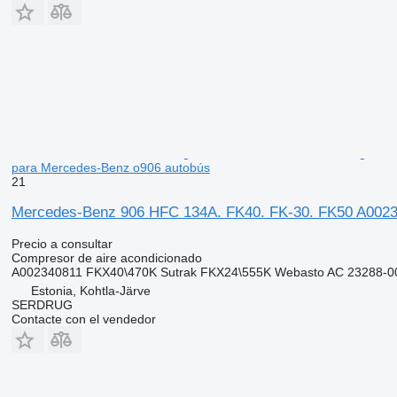
para Mercedes-Benz o906 autobús
21
Mercedes-Benz 906 HFC 134A. FK40. FK-30. FK50 A0023
Precio a consultar
Compresor de aire acondicionado
A002340811 FKX40\470K Sutrak FKX24\555K Webasto AC 23288-00
Estonia, Kohtla-Järve
SERDRUG
Contacte con el vendedor