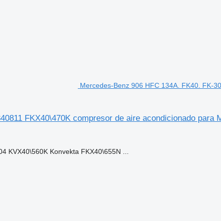
Mercedes-Benz 906 HFC 134A. FK40. FK-30
40811 FKX40\470K compresor de aire acondicionado para 
4 KVX40\560K Konvekta FKX40\655N ...