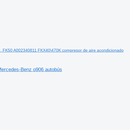
. FK50 A002340811 FKX40\470K compresor de aire acondicionado
Mercedes-Benz o906 autobús