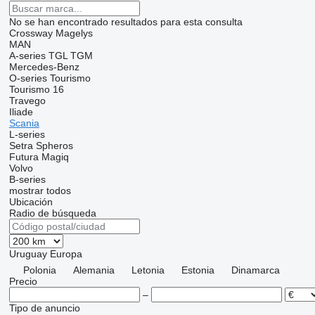
No se han encontrado resultados para esta consulta
Crossway
Magelys
MAN
A-series
TGL
TGM
Mercedes-Benz
O-series
Tourismo
Tourismo 16
Travego
Iliade
Scania
L-series
Setra
Spheros
Futura
Magiq
Volvo
B-series
mostrar todos
Ubicación
Radio de búsqueda
Uruguay
Europa
Polonia
Alemania
Letonia
Estonia
Dinamarca
Precio
–
Tipo de anuncio