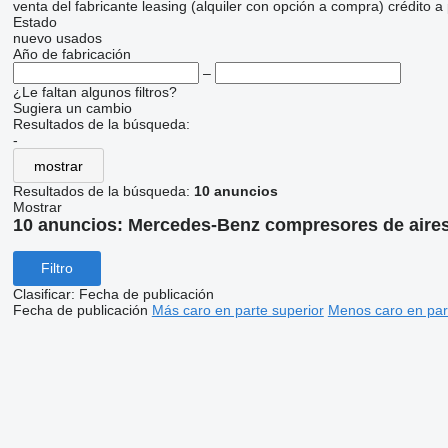
venta
del fabricante
leasing (alquiler con opción a compra)
crédito
a
Estado
nuevo
usados
Año de fabricación
–
¿Le faltan algunos filtros?
Sugiera un cambio
Resultados de la búsqueda:
-
mostrar
Resultados de la búsqueda:
10 anuncios
Mostrar
10 anuncios:
Mercedes-Benz compresores de aires
Filtro
Clasificar
:
Fecha de publicación
Fecha de publicación
Más caro en parte superior
Menos caro en par