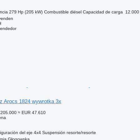
ncia
279 Hp (205 kW)
Combustible
diésel
Capacidad de carga
12.000
venden
H
vendedor
z Arocs 1824 wywrotka 3x
205.000
≈ EUR 47.610
ena
iguración del eje
4x4
Suspensión
resorte/resorte
ynia Głogowska