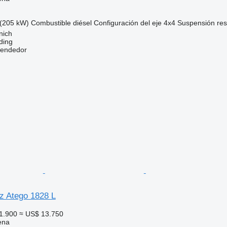
(205 kW)
Combustible
diésel
Configuración del eje
4x4
Suspensión
res
nich
ding
vendedor
 Atego 1828 L
1.900
≈ US$ 13.750
ena