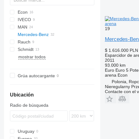
Econ
CF
IVECO
LF
arena
MAN
Daily
N-Series
19
Mercedes-Benz
EuroCargo
LE
Mercedes-Ben
Rauch
Magirus
TGM
Actros
Canter
M-series
Schmidt
Trakker
TGS
Arocs
Axeo
K-series
P-series
Actros 2031
$ 1.616.000
PLN 
Esparcidor de ar
mostrar todos
Atego
SA
Kerax
Crafter
B-series
Arocs 1824
2011
Axor
Midlum
Virtus
FE
Atego 1828
93.000 km
Euro
Euro 5
Pote
Sprinter
FH
Axor 1824
arena
Econ
Grúa autocargante
Unimog
FL
Axor 2533
Sprinter 313
Polonia, Rop
Axor 2628
Unimog U90
Nieregularny Pr
Contacte con el 
Axor 2629
Unimog U500
Ubicación
Radio de búsqueda
Uruguay
Europa