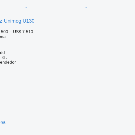
z Unimog U130
.500
≈ US$ 7.510
ena
léd
 Kft
vendedor
ena