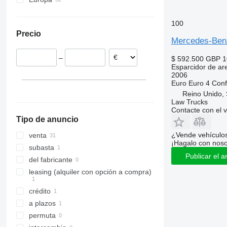
Polonia
100
Alemania
Precio
Países Bajos
Mercedes-Ben
Chequia
–
$ 592.500
GBP 1
Noruega
Esparcidor de ar
Italia
2006
Euro
Euro 4
Conf
Hungría
Reino Unido, 
Reino Unido
Law Trucks
mostrar todos
Contacte con el 
Tipo de anuncio
¿Vende vehículo
venta
¡Hagalo con noso
subasta
Publicar el a
del fabricante
leasing (alquiler con opción a compra)
crédito
a plazos
permuta