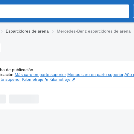
Esparcidores de arena
Mercedes-Benz esparcidores de arena
ha de publicación
s:
Mercedes-Benz esparcidores de arena
icación
Más caro en parte superior
Menos caro en parte superior
Año d
te superior
Kilometraje ⬊
Kilometraje ⬈