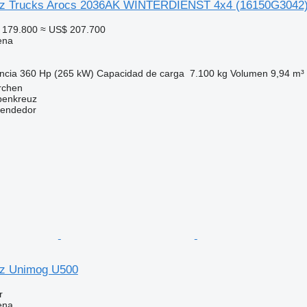
z Trucks Arocs 2036AK WINTERDIENST 4x4
(16150G3042
 179.800
≈ US$ 207.700
ena
ncia
360 Hp (265 kW)
Capacidad de carga
7.100 kg
Volumen
9,94 m³
irchen
penkreuz
vendedor
z Unimog U500
r
ena