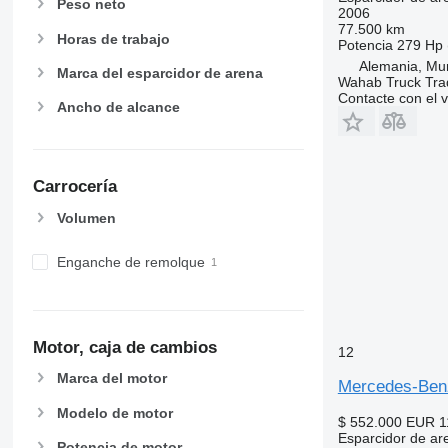
Peso neto
2006
77.500 km
Horas de trabajo
Potencia
279 Hp 
Alemania, Mu
Marca del esparcidor de arena
Wahab Truck Tra
Contacte con el 
Ancho de alcance
Carrocería
Volumen
Enganche de remolque
Motor, caja de cambios
12
Marca del motor
Mercedes-Benz
Modelo de motor
$ 552.000
EUR 1
Esparcidor de ar
Potencia de motor