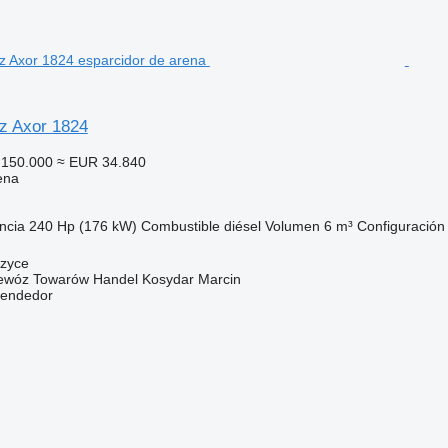
z Axor 1824
150.000
≈ EUR 34.840
ena
ncia
240 Hp (176 kW)
Combustible
diésel
Volumen
6 m³
Configuración 
czyce
zewóz Towarów Handel Kosydar Marcin
vendedor