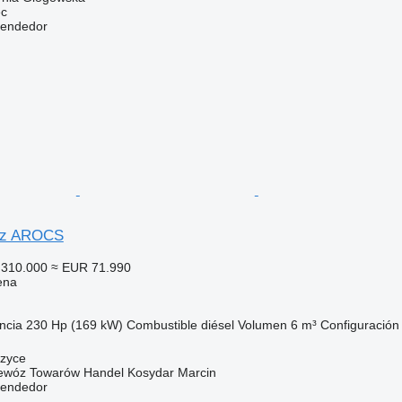
ec
vendedor
nz AROCS
310.000
≈ EUR 71.990
ena
ncia
230 Hp (169 kW)
Combustible
diésel
Volumen
6 m³
Configuración 
czyce
zewóz Towarów Handel Kosydar Marcin
vendedor