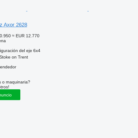
z Axor 2628
0.950
≈ EUR 12.770
ena
iguración del eje
6x4
Stoke on Trent
vendedor
s o maquinaria?
tros!
nuncio