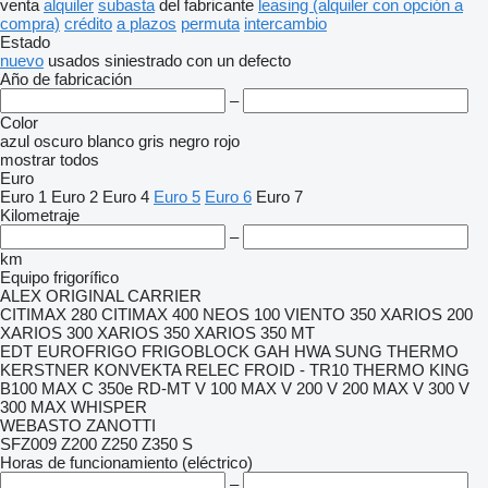
venta
alquiler
subasta
del fabricante
leasing (alquiler con opción a
compra)
crédito
a plazos
permuta
intercambio
Estado
nuevo
usados
siniestrado
con un defecto
Año de fabricación
–
Color
azul oscuro
blanco
gris
negro
rojo
mostrar todos
Euro
Euro 1
Euro 2
Euro 4
Euro 5
Euro 6
Euro 7
Kilometraje
–
km
Equipo frigorífico
ALEX ORIGINAL
CARRIER
CITIMAX 280
CITIMAX 400
NEOS 100
VIENTO 350
XARIOS 200
XARIOS 300
XARIOS 350
XARIOS 350 MT
EDT
EUROFRIGO
FRIGOBLOCK
GAH
HWA SUNG THERMO
KERSTNER
KONVEKTA
RELEC FROID - TR10
THERMO KING
B100 MAX
C 350e
RD-MT
V 100 MAX
V 200
V 200 MAX
V 300
V
300 MAX
WHISPER
WEBASTO
ZANOTTI
SFZ009
Z200
Z250
Z350 S
Horas de funcionamiento (eléctrico)
–