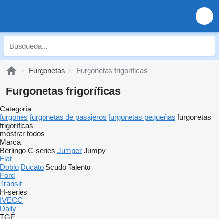
Furgonetas
Furgonetas frigoríficas
Furgonetas frigoríficas
Categoría
furgones
furgonetas de pasajeros
furgonetas pequeñas
furgonetas
frigoríficas
mostrar todos
Marca
Berlingo
C-series
Jumper
Jumpy
Fiat
Doblo
Ducato
Scudo
Talento
Ford
Transit
H-series
IVECO
Daily
TGE