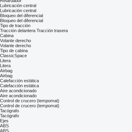
Retardador
Lubricación central
Lubricación central
Bloqueo del diferencial
Bloqueo del diferencial
Tipo de tracción
Tracción delantera
Tracción trasera
Cabina
Volante derecho
Volante derecho
Tipo de cabina
ClassicSpace
Litera
Litera
Airbag
Airbag
Calefacción estática
Calefacción estática
Aire acondicionado
Aire acondicionado
Control de crucero (tempomat)
Control de crucero (tempomat)
Tacógrafo
Tacógrafo
Ejes
ABS
ABS