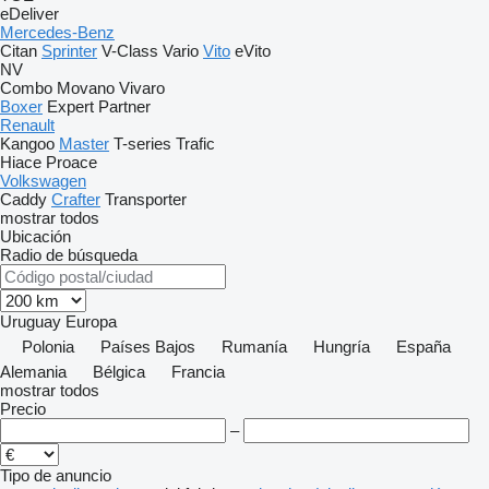
eDeliver
Mercedes-Benz
Citan
Sprinter
V-Class
Vario
Vito
eVito
NV
Combo
Movano
Vivaro
Boxer
Expert
Partner
Renault
Kangoo
Master
T-series
Trafic
Hiace
Proace
Volkswagen
Caddy
Crafter
Transporter
mostrar todos
Ubicación
Radio de búsqueda
Uruguay
Europa
Polonia
Países Bajos
Rumanía
Hungría
España
Alemania
Bélgica
Francia
mostrar todos
Precio
–
Tipo de anuncio