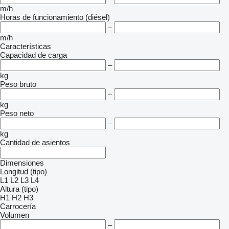
m/h
Horas de funcionamiento (diésel)
–
m/h
Características
Capacidad de carga
–
kg
Peso bruto
–
kg
Peso neto
–
kg
Cantidad de asientos
Dimensiones
Longitud (tipo)
L1
L2
L3
L4
Altura (tipo)
H1
H2
H3
Carrocería
Volumen
–