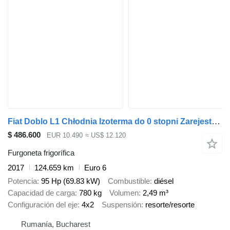
Fiat Doblo L1 Chłodnia Izoterma do 0 stopni Zarejestrowany w PL
$ 486.600
EUR 10.490
≈ US$ 12.120
Furgoneta frigorífica
2017
124.659 km
Euro 6
Potencia
95 Hp (69.83 kW)
Combustible
diésel
Capacidad de carga
780 kg
Volumen
2,49 m³
Configuración del eje
4x2
Suspensión
resorte/resorte
Rumanía, Bucharest