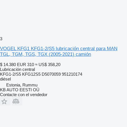
3
VOGEL KFG1 KFG1-2/S5 lubricación central para MAN
TGL, TGM, TGS, TGX (2005-2021) camión
$ 14.380
EUR 310
≈ US$ 358,20
Lubricación central
KFG1-2/S5 KFG12S5 D5070059 951210174
diésel
Estonia, Rummu
KB AUTO EESTI OÜ
Contacte con el vendedor