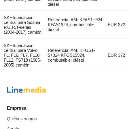
diésel
SKF lubricación
Referencia IAM: KFAS1+924
central para Scania
KFAS1924, combustible:
EUR 372
P,G,R,T-series
diésel
(2004-2017) camión
SKF lubricación
central para Volvo
Referencia IAM: KFGS1-
FL, FL6, FL7, FL10,
5+924 KFGS15924,
EUR 372
FL12, FS718 (1985-
combustible: diésel
2005) camión
Empresa
Quiénes somos
Ayuda