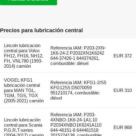
Precios para lubricación central
Lincoln lubricación
Referencia IAM: P203-2XN-
central para Volvo
1K6-24-2 P2032XN1K6242
FH12, FH16, NH12,
EUR 372
644-37426-1 644374261,
FH, VNL780 (1993-
combustible: diésel
2014) camión
VOGEL KFG1
Referencia IAM: KFG1-2/S5
lubricación central
KFG12S5 D5070059
para MAN TGL,
EUR 310
951210174, combustible:
TGM, TGS, TGX
diésel
(2005-2021) camión
Referencia IAM: P203-
Lincoln lubricación
4XNBO-1K6-24-1A1.10
central para Scania
P2034XNBO1K6241A110
EUR 868
P,G,R,T-series
644-46151-8 644461518
(2004-2017) camión
2015274138, combustible: