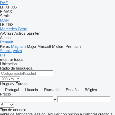
DAF
LF
XF
XG
F-MAX
Stralis
MAN
LE
TGX
Mercedes-Benz
A-Class
Actros
Sprinter
Atleon
Renault
Kerax
Magnum
Major
Mascott
Midlum
Premium
Scania
Volvo
FH
mostrar todos
Ubicación
Radio de búsqueda
Uruguay
Europa
Portugal
Lituania
Rumanía
España
Bélgica
Precio
–
Tipo de anuncio
venta
del fabricante
leasing (alquiler con opción a compra)
crédito
a