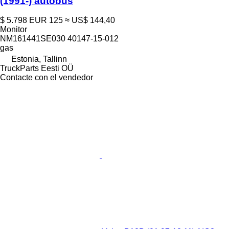
(1991-) autobús
$ 5.798
EUR 125
≈ US$ 144,40
Monitor
NM161441SE030 40147-15-012
gas
Estonia, Tallinn
TruckParts Eesti OÜ
Contacte con el vendedor