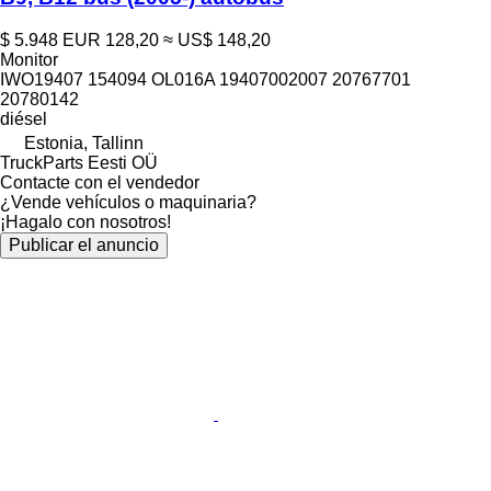
$ 5.948
EUR 128,20
≈ US$ 148,20
Monitor
IWO19407 154094 OL016A 19407002007 20767701
20780142
diésel
Estonia, Tallinn
TruckParts Eesti OÜ
Contacte con el vendedor
¿Vende vehículos o maquinaria?
¡Hagalo con nosotros!
Publicar el anuncio