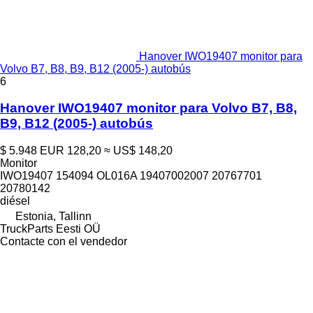
Hanover IWO19407 monitor para
Volvo B7, B8, B9, B12 (2005-) autobús
6
Hanover IWO19407 monitor para Volvo B7, B8,
B9, B12 (2005-) autobús
$ 5.948
EUR 128,20
≈ US$ 148,20
Monitor
IWO19407 154094 OL016A 19407002007 20767701
20780142
diésel
Estonia, Tallinn
TruckParts Eesti OÜ
Contacte con el vendedor