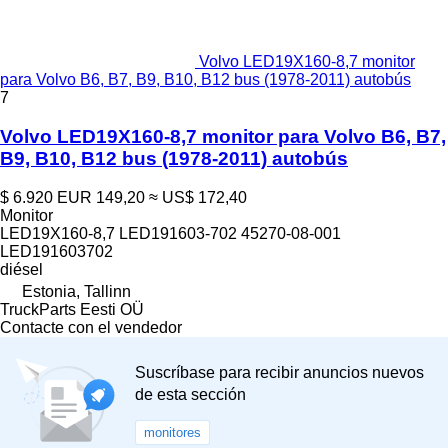
Volvo LED19X160-8,7 monitor
para Volvo B6, B7, B9, B10, B12 bus (1978-2011) autobús
7
Volvo LED19X160-8,7 monitor para Volvo B6, B7,
B9, B10, B12 bus (1978-2011) autobús
$ 6.920
EUR 149,20
≈ US$ 172,40
Monitor
LED19X160-8,7 LED191603-702 45270-08-001
LED191603702
diésel
Estonia, Tallinn
TruckParts Eesti OÜ
Contacte con el vendedor
Suscríbase para recibir anuncios nuevos
de esta sección
monitores