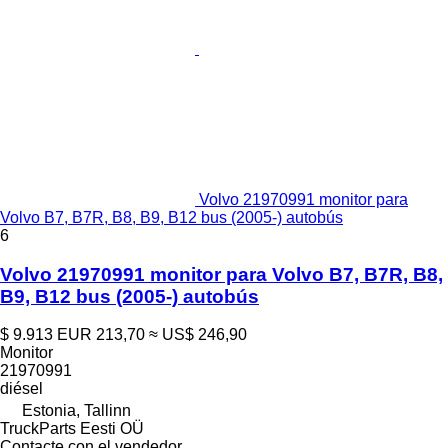
Volvo 21970991 monitor para
Volvo B7, B7R, B8, B9, B12 bus (2005-) autobús
6
Volvo 21970991 monitor para Volvo B7, B7R, B8,
B9, B12 bus (2005-) autobús
$ 9.913
EUR 213,70
≈ US$ 246,90
Monitor
21970991
diésel
Estonia, Tallinn
TruckParts Eesti OÜ
Contacte con el vendedor