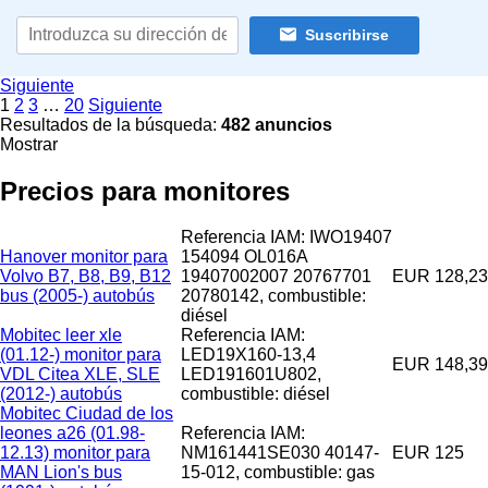
Suscribirse
Siguiente
1
2
3
…
20
Siguiente
Resultados de la búsqueda:
482 anuncios
Mostrar
Precios para monitores
Referencia IAM: IWO19407
Hanover monitor para
154094 OL016A
Volvo B7, B8, B9, B12
19407002007 20767701
EUR 128,23
bus (2005-) autobús
20780142, combustible:
diésel
Mobitec leer xle
Referencia IAM:
(01.12-) monitor para
LED19X160-13,4
EUR 148,39
VDL Citea XLE, SLE
LED191601U802,
(2012-) autobús
combustible: diésel
Mobitec Ciudad de los
leones a26 (01.98-
Referencia IAM:
12.13) monitor para
NM161441SE030 40147-
EUR 125
MAN Lion's bus
15-012, combustible: gas