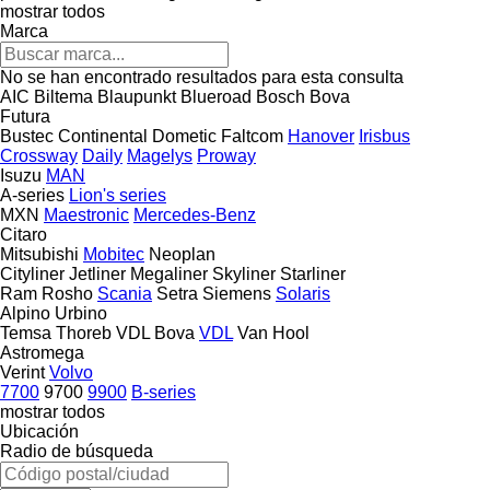
mostrar todos
Marca
No se han encontrado resultados para esta consulta
AIC
Biltema
Blaupunkt
Blueroad
Bosch
Bova
Futura
Bustec
Continental
Dometic
Faltcom
Hanover
Irisbus
Crossway
Daily
Magelys
Proway
Isuzu
MAN
A-series
Lion's series
MXN
Maestronic
Mercedes-Benz
Citaro
Mitsubishi
Mobitec
Neoplan
Cityliner
Jetliner
Megaliner
Skyliner
Starliner
Ram
Rosho
Scania
Setra
Siemens
Solaris
Alpino
Urbino
Temsa
Thoreb
VDL Bova
VDL
Van Hool
Astromega
Verint
Volvo
7700
9700
9900
B-series
mostrar todos
Ubicación
Radio de búsqueda