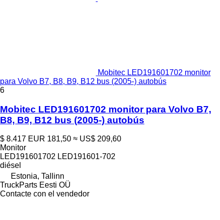
Mobitec LED191601702 monitor
para Volvo B7, B8, B9, B12 bus (2005-) autobús
6
Mobitec LED191601702 monitor para Volvo B7,
B8, B9, B12 bus (2005-) autobús
$ 8.417
EUR 181,50
≈ US$ 209,60
Monitor
LED191601702 LED191601-702
diésel
Estonia, Tallinn
TruckParts Eesti OÜ
Contacte con el vendedor