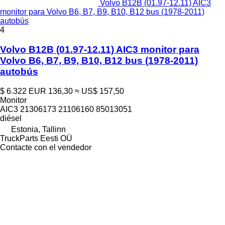
Volvo B12B (01.97-12.11) AIC3
monitor para Volvo B6, B7, B9, B10, B12 bus (1978-2011)
autobús
4
Volvo B12B (01.97-12.11) AIC3 monitor para
Volvo B6, B7, B9, B10, B12 bus (1978-2011)
autobús
$ 6.322
EUR 136,30
≈ US$ 157,50
Monitor
AIC3 21306173 21106160 85013051
diésel
Estonia, Tallinn
TruckParts Eesti OÜ
Contacte con el vendedor