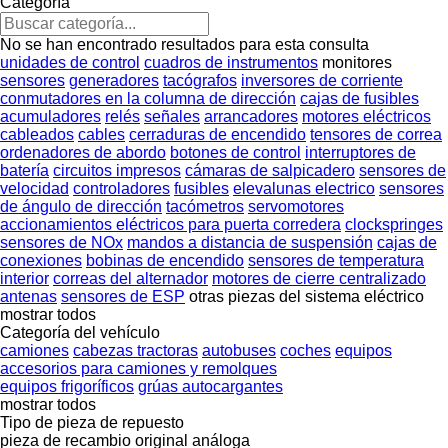
Categoría
No se han encontrado resultados para esta consulta
unidades de control
cuadros de instrumentos
monitores
sensores
generadores
tacógrafos
inversores de corriente
conmutadores en la columna de dirección
cajas de fusibles
acumuladores
relés
señales
arrancadores
motores eléctricos
cableados
cables
cerraduras de encendido
tensores de correa
ordenadores de abordo
botones de control
interruptores de
batería
circuitos impresos
cámaras de salpicadero
sensores de
velocidad
controladores
fusibles
elevalunas electrico
sensores
de ángulo de dirección
tacómetros
servomotores
accionamientos eléctricos para puerta corredera
clockspringes
sensores de NOx
mandos a distancia de suspensión
cajas de
conexiones
bobinas de encendido
sensores de temperatura
interior
correas del alternador
motores de cierre centralizado
antenas
sensores de ESP
otras piezas del sistema eléctrico
mostrar todos
Categoría del vehículo
camiones
cabezas tractoras
autobuses
coches
equipos
accesorios para camiones y remolques
equipos frigoríficos
grúas autocargantes
mostrar todos
Tipo de pieza de repuesto
pieza de recambio original
análoga