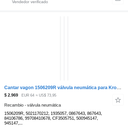
Cantar vagon 1506209R válvula neumática para Krone remolque
$ 2.969
EUR 64
≈ US$ 73,95
Recambio - válvula neumática
1506209R, 5021170212, 1935057, 0867643, 867643,
84106786, 99708410678, CF3505751, 500945147,
945147,...