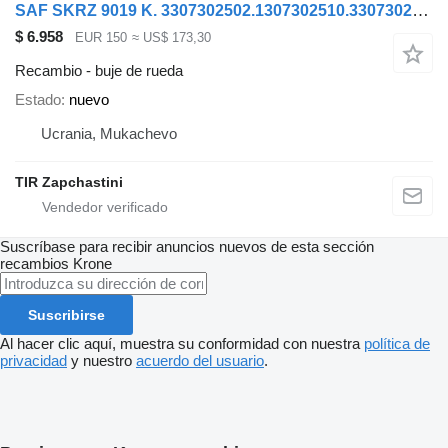
SAF SKRZ 9019 K. 3307302502.1307302510.3307302501 buje de rueda para Krone SAF semirremolque
$ 6.958
EUR 150
≈ US$ 173,30
Recambio - buje de rueda
Estado
nuevo
Ucrania, Mukachevo
TIR Zapchastini
Suscríbase para recibir anuncios nuevos de esta sección
recambios
Krone
Suscribirse
Al hacer clic aquí, muestra su conformidad con nuestra
política de
privacidad
y nuestro
acuerdo del usuario
.