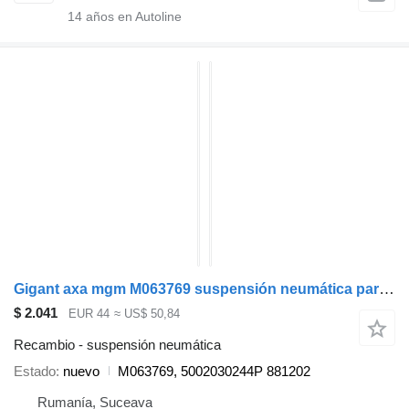
14
años en Autoline
Gigant axa mgm M063769 suspensión neumática para Krone remolque
$ 2.041
EUR 44
≈ US$ 50,84
Recambio - suspensión neumática
Estado
nuevo
M063769, 5002030244P 881202
Rumanía, Suceava