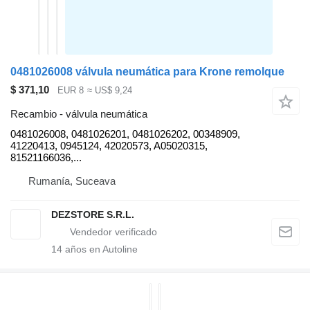
0481026008 válvula neumática para Krone remolque
$ 371,10
EUR 8
≈ US$ 9,24
Recambio - válvula neumática
0481026008, 0481026201, 0481026202, 00348909,
41220413, 0945124, 42020573, A05020315,
81521166036,...
Rumanía, Suceava
DEZSTORE S.R.L.
14
años en Autoline