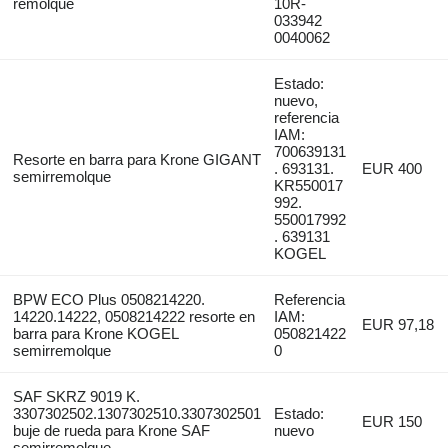
remolque
10R-
033942
0040062
Estado:
nuevo,
referencia
IAM:
700639131
Resorte en barra para Krone GIGANT
. 693131.
EUR 400
semirremolque
KR550017
992.
550017992
. 639131
KOGEL
BPW ECO Plus 0508214220.
Referencia
14220.14222, 0508214222 resorte en
IAM:
EUR 97,18
barra para Krone KOGEL
050821422
semirremolque
0
SAF SKRZ 9019 K.
3307302502.1307302510.3307302501
Estado:
EUR 150
buje de rueda para Krone SAF
nuevo
semirremolque