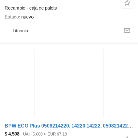
Recambio - caja de palets
Estado
nuevo
Lituania
BPW ECO Plus 0508214220. 14220.14222, 0508214222 resorte en barra para Krone KOGEL semirremolque
$ 4.508
UAH 5.000
≈ EUR 97,18