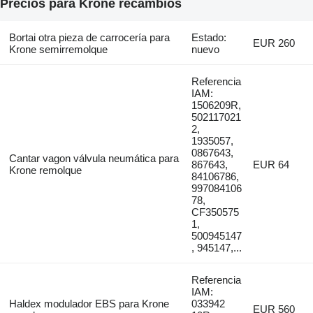
Precios para Krone recambios
Bortai otra pieza de carrocería para
Estado:
EUR 260
Krone semirremolque
nuevo
Referencia
IAM:
1506209R,
502117021
2,
1935057,
0867643,
Cantar vagon válvula neumática para
867643,
EUR 64
Krone remolque
84106786,
997084106
78,
CF350575
1,
500945147
, 945147,...
Referencia
IAM:
Haldex modulador EBS para Krone
033942
EUR 560