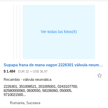
Supapa frana de mana vagon 2226301 válvula neumática para Krone remolque
$ 1.484
EUR 32
≈ US$ 36,97
Recambio - válvula neumática
2226301, 351008521, 201005001, 0243107700,
82580000060, 0830550, 58106060, 050005,
9710021500...
Rumanía, Suceava