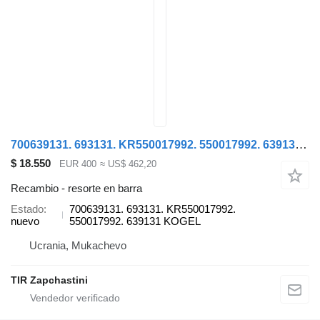
700639131. 693131. KR550017992. 550017992. 639131 resorte en barra para Krone GIGANT semirremolque
$ 18.550
EUR 400
≈ US$ 462,20
Recambio - resorte en barra
Estado
700639131. 693131. KR550017992.
nuevo
550017992. 639131 KOGEL
Ucrania, Mukachevo
TIR Zapchastini