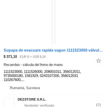
Supapa de evacuare rapida vagon 1111523000 válvula del freno de mano para Krone remolque
$ 371,10
EUR 8
≈ US$ 9,24
Recambio - válvula del freno de mano
1111523000, 1111526000, 208001011, 356012011,
9735000180, 1581929, 0243107200, 356012031
110267600,...
Rumanía, Suceava
DEZSTORE S.R.L.