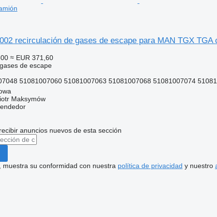
amión
02 recirculación de gases de escape para MAN TGX TGA 
600
≈ EUR 371,60
 gases de escape
7048 51081007060 51081007063 51081007068 51081007074 510810
gowa
iotr Maksymów
vendedor
recibir anuncios nuevos de esta sección
uí, muestra su conformidad con nuestra
política de privacidad
y nuestro