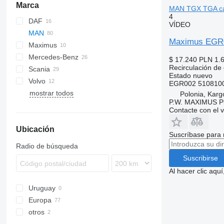
Marca
MAN TGX TGA c
4
DAF
VÍDEO
MAN
CF
EuroCargo
Maximus EGR0
Maximus
XF
TGA
Mercedes-Benz
TGL
$ 17.240
PLN 1.
Recirculación de
Scania
TGM
A-Class
Maxity
Estado
nuevo
Volvo
TGS
Actros
R-series
EGR002 5108100
mostrar todos
TGX
Antos
FL
Polonia, Kar
P.W. MAXIMUS P
Arocs
FMX
TGX 28.480
Contacte con el 
Atego
Ubicación
Econic
Suscríbase para 
MB
Radio de búsqueda
Suscribirse
Al hacer clic aq
Uruguay
Europa
otros
Polonia