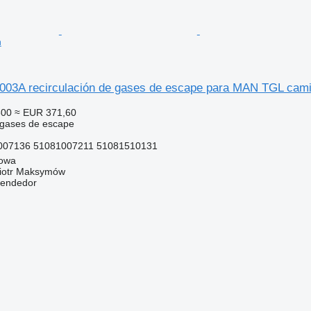
n
03A recirculación de gases de escape para MAN TGL cam
600
≈ EUR 371,60
 gases de escape
07136 51081007211 51081510131
gowa
iotr Maksymów
vendedor