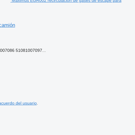
Maximus EGR002 recirculación de gases de escape para
camión
07086 51081007097...
acuerdo del usuario
.