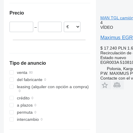
Países Bajos
Ucrania
Dinamarca
Precio
Portugal
MAN TGL camió
Estonia
4
–
VÍDEO
Alemania
Italia
Maximus EGR0
Bélgica
$ 17.240
PLN 1.
mostrar todos
Recirculación de
Estado
nuevo
EGR003A 510810
Tipo de anuncio
Polonia, Kar
venta
P.W. MAXIMUS P
Contacte con el 
del fabricante
leasing (alquiler con opción a compra)
crédito
a plazos
permuta
intercambio