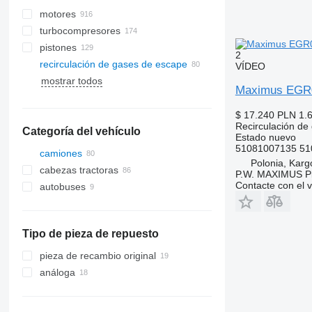
motores
turbocompresores
pistones
2
recirculación de gases de escape
VÍDEO
mostrar todos
Maximus EGR0
$ 17.240
PLN 1.
Recirculación de
Categoría del vehículo
Estado
nuevo
51081007135 51
camiones
Polonia, Kar
cabezas tractoras
P.W. MAXIMUS P
Contacte con el 
autobuses
Tipo de pieza de repuesto
pieza de recambio original
análoga