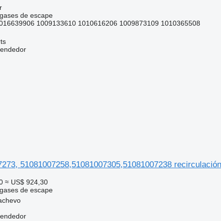
r
 gases de escape
1016639906 1009133610 1010616206 1009873109 1010365508
ts
vendedor
273, 51081007258,51081007305,51081007238 recirculació
0
≈ US$ 924,30
 gases de escape
achevo
vendedor