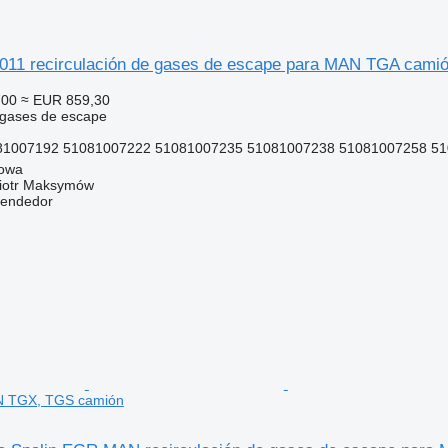
11 recirculación de gases de escape para MAN TGA cami
700
≈ EUR 859,30
 gases de escape
1007192 51081007222 51081007235 51081007238 51081007258 5
gowa
iotr Maksymów
vendedor
N TGX, TGS camión