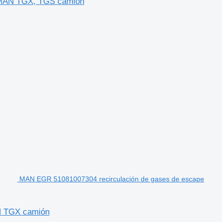
a MAN TGX, TGS camión
MAN EGR 51081007304 recirculación de gases de escape
N TGX camión