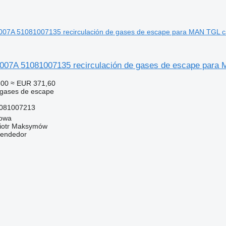
07A 51081007135 recirculación de gases de escape para
600
≈ EUR 371,60
 gases de escape
081007213
gowa
iotr Maksymów
vendedor