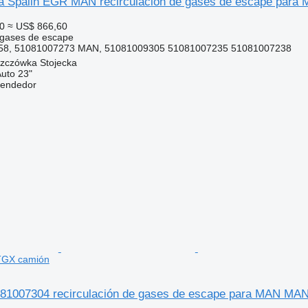
 Spalin EGR MAN recirculación de gases de escape par
0
≈ US$ 866,60
 gases de escape
8, 51081007273 MAN, 51081009305 51081007235 51081007238
szczówka Stojecka
Auto 23"
vendedor
TGX camión
1007304 recirculación de gases de escape para MAN MA