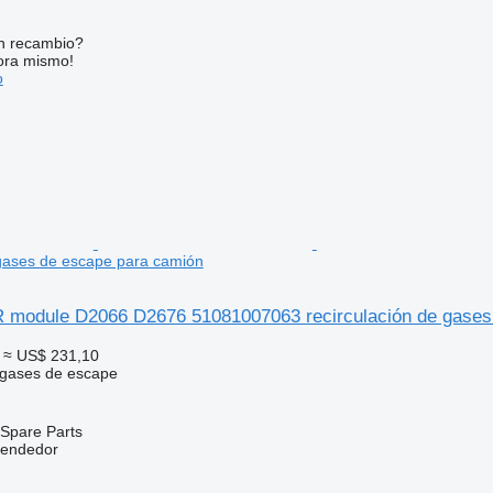
n recambio?
ora mismo!
o
 gases de escape para camión
odule D2066 D2676 51081007063 recirculación de gases
≈ US$ 231,10
 gases de escape
Spare Parts
vendedor