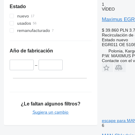
1
Estado
VÍDEO
nuevo
Maximus EGR0
usados
$ 39.860
PLN 3.
remanufacturado
Recirculación de
Estado
nuevo
EGR011 OE 5108
Año de fabricación
Polonia, Kar
P.W. MAXIMUS P
Contacte con el 
–
¿Le faltan algunos filtros?
Sugiera un cambio
escape para MA
6