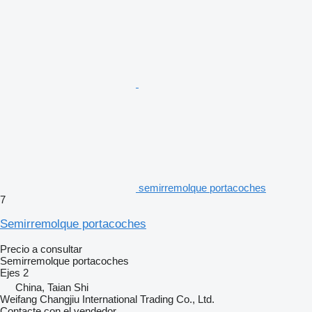
semirremolque portacoches
7
Semirremolque portacoches
Precio a consultar
Semirremolque portacoches
Ejes
2
China, Taian Shi
Weifang Changjiu International Trading Co., Ltd.
Contacte con el vendedor