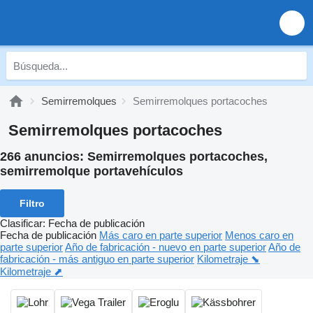
Semirremolques
Semirremolques portacoches
Semirremolques portacoches
266 anuncios:
Semirremolques portacoches,
semirremolque portavehículos
Filtro
Clasificar
:
Fecha de publicación
Fecha de publicación
Más caro en parte superior
Menos caro en
parte superior
Año de fabricación - nuevo en parte superior
Año de
fabricación - más antiguo en parte superior
Kilometraje ⬊
Kilometraje ⬈