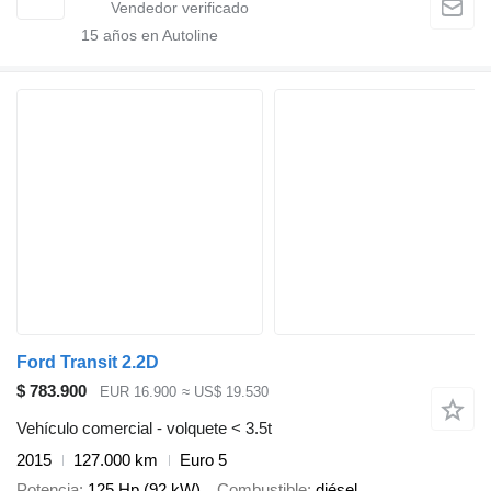
15
años en Autoline
Ford Transit 2.2D
$ 783.900
EUR 16.900
≈ US$ 19.530
Vehículo comercial - volquete < 3.5t
2015
127.000 km
Euro 5
Potencia
125 Hp (92 kW)
Combustible
diésel