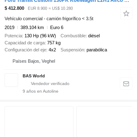
Ford Transit Custom 130PK Koelwagen L2H1 Airco Cruise Parkeersensoren
$ 412.800
EUR 8.900
≈ US$ 10.280
Vehículo comercial - camión frigorífico < 3.5t
2019
389.104 km
Euro 6
Potencia
130 Hp (96 kW)
Combustible
diésel
Capacidad de carga
757 kg
Configuración del eje
4x2
Suspensión
parabólica
Países Bajos, Veghel
BAS World
9
años en Autoline