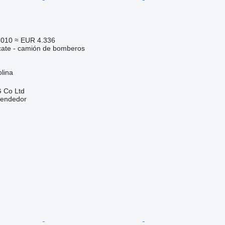
.010
≈ EUR 4.336
cate - camión de bomberos
lina
 Co Ltd
vendedor