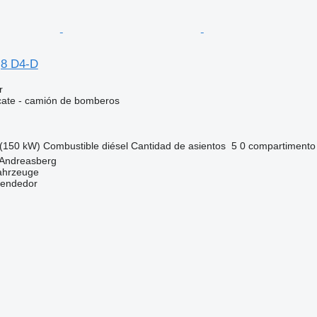
,8 D4-D
r
cate - camión de bomberos
(150 kW)
Combustible
diésel
Cantidad de asientos
5
0 compartimento
 Andreasberg
ahrzeuge
vendedor