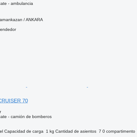
cate - ambulancia
hramankazan / ANKARA
vendedor
CRUISER 70
r
cate - camión de bomberos
el
Capacidad de carga
1 kg
Cantidad de asientos
7
0 compartimento