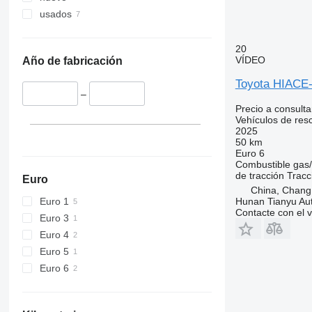
usados
20
VÍDEO
Año de fabricación
Toyota HIAC
–
Precio a consulta
Vehículos de res
2025
50 km
Euro 6
Combustible
gas/
de tracción
Tracc
Euro
China, Chang
Euro 1
Hunan Tianyu Aut
Contacte con el 
Euro 3
Euro 4
Euro 5
Euro 6