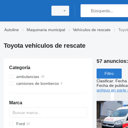
Autoline
Maquinaria municipal
Vehículos de rescate
Toyot
Toyota vehículos de rescate
57 anuncios
Categoría
Filtro
ambulancias
Clasificar
:
Fecha 
camiones de bomberos
Fecha de publica
antiguo en parte 
Marca
Ford
A series
2-Series
Express
Berlingo
C-series
AS
Doblo