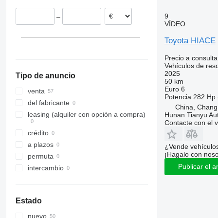
Japón
9
–
VÍDEO
Toyota HIACE
Precio a consulta
Vehículos de res
2025
Tipo de anuncio
50 km
Euro 6
venta
Potencia
282 Hp 
del fabricante
China, Chang
leasing (alquiler con opción a compra)
Hunan Tianyu Aut
Contacte con el 
crédito
a plazos
¿Vende vehículo
¡Hagalo con noso
permuta
Publicar el a
intercambio
Estado
nuevo