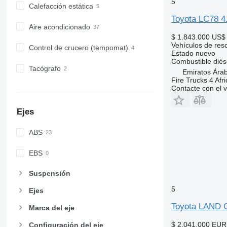
5
Calefacción estática
Toyota LC78 
Aire acondicionado
$ 1.843.000
US$ 
Vehículos de res
Control de crucero (tempomat)
Estado
nuevo
Combustible
diés
Tacógrafo
Emiratos Ára
Fire Trucks 4 Afri
Contacte con el 
Ejes
ABS
EBS
Suspensión
5
Ejes
Toyota LAND
Marca del eje
$ 2.041.000
EUR
Configuración del eje