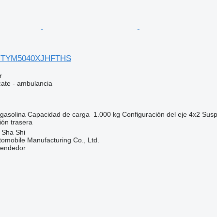
E-TYM5040XJHFTHS
r
cate - ambulancia
gasolina
Capacidad de carga
1.000 kg
Configuración del eje
4x2
Susp
ión trasera
 Sha Shi
omobile Manufacturing Co., Ltd.
vendedor