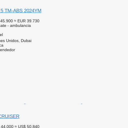
4.5 TM-ABS 2024YM
45.900
≈ EUR 39.730
cate - ambulancia
el
bes Unidos, Dubai
ca
vendedor
 CRUISER
 44.000
≈ US$ 50.840