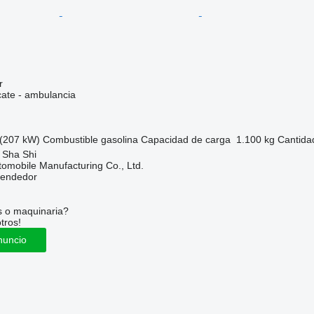
r
cate - ambulancia
(207 kW)
Combustible
gasolina
Capacidad de carga
1.100 kg
Cantida
 Sha Shi
omobile Manufacturing Co., Ltd.
vendedor
s o maquinaria?
tros!
nuncio