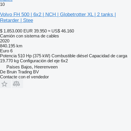
10
Volvo FH 500 | 6x2 | NCH | Globetrotter XL | 2 tanks |
Retarder | Stee
$ 1.853.000
EUR 39.950
≈ US$ 46.160
Camión con sistema de cables
2020
840.195 km
Euro 6
Potencia
510 Hp (375 kW)
Combustible
diésel
Capacidad de carga
19.770 kg
Configuración del eje
6x2
Países Bajos, Heerenveen
De Bruin Trading BV
Contacte con el vendedor