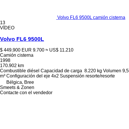
Volvo FL6 9500L camión cisterna
13
VÍDEO
Volvo FL6 9500L
$ 449.900
EUR 9.700
≈ US$ 11.210
Camión cisterna
1998
170.902 km
Combustible
diésel
Capacidad de carga
8.220 kg
Volumen
9,5
m³
Configuración del eje
4x2
Suspensión
resorte/resorte
Bélgica, Bree
Smeets & Zonen
Contacte con el vendedor