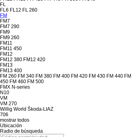
FL
FL6
FL12
FL 260
FM
FM7
FM7 290
FM9
FM9 260
FM11
FM11 450
FM12
FM12 380
FM12 420
FM13
FM13 400
FM 260
FM 340
FM 380
FM 400
FM 420
FM 430
FM 440
FM
450
FM 460
FM 500
FMX
N-series
N10
VM
VM 270
Willig
World
Škoda-LIAZ
706
mostrar todos
Ubicación
Radio de búsqueda