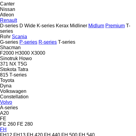
Canter
Nissan
Atleon
Renault
D-series
D Wide
K-series
Kerax
Midliner
Midlum
Premium
T-
series
Rohr
Scania
G-series
P-series
R-series
T-series
Shacman
F2000
H3000
X3000
Sinotruk Howo
371
NX
T5G
Stokota
Tatra
815
T-series
Toyota
Dyna
Volkswagen
Constellation
Volvo
A-series
A20
FE
FE 260
FE 280
FH
FH12
FH13
FH 420
FH 440
FH 500
FH 540