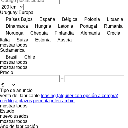
Uruguay
Europa
Países Bajos
España
Bélgica
Polonia
Lituania
Dinamarca
Hungría
Letonia
Portugal
Rumanía
Noruega
Chequia
Finlandia
Alemania
Grecia
Italia
Suiza
Estonia
Austria
mostrar todos
Sudamérica
Brasil
Chile
mostrar todos
mostrar todos
Precio
–
Tipo de anuncio
venta
del fabricante
leasing (alquiler con opción a compra)
crédito
a plazos
permuta
intercambio
mostrar todos
Estado
nuevo
usados
mostrar todos
Año de fabricación