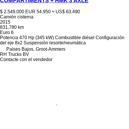
COMPARTIMENTS + HMK 3 AXLE
$ 2.549.000
EUR 54.950
≈ US$ 63.490
Camión cisterna
2015
831.780 km
Euro 6
Potencia
470 Hp (345 kW)
Combustible
diésel
Configuración
del eje
8x2
Suspensión
resorte/neumática
Países Bajos, Groot-Ammers
RH Trucks BV
Contacte con el vendedor