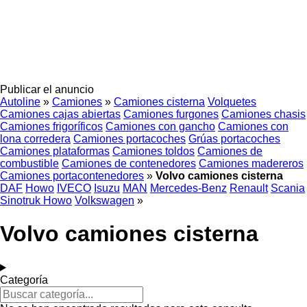
Publicar el anuncio
Autoline
»
Camiones
»
Camiones cisterna
Volquetes
Camiones cajas abiertas
Camiones furgones
Camiones chasis
Camiones frigoríficos
Camiones con gancho
Camiones con
lona corredera
Camiones portacoches
Grúas portacoches
Camiones plataformas
Camiones toldos
Camiones de
combustible
Camiones de contenedores
Camiones madereros
Camiones portacontenedores
»
Volvo camiones cisterna
DAF
Howo
IVECO
Isuzu
MAN
Mercedes-Benz
Renault
Scania
Sinotruk Howo
Volkswagen
»
Volvo camiones cisterna
Categoría