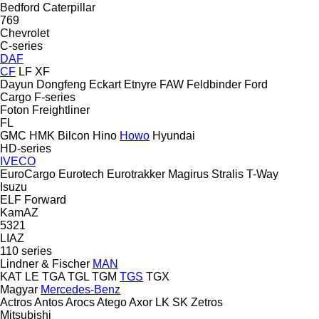
Bedford
Caterpillar
769
Chevrolet
C-series
DAF
CF
LF
XF
Dayun
Dongfeng
Eckart
Etnyre
FAW
Feldbinder
Ford
Cargo
F-series
Foton
Freightliner
FL
GMC
HMK Bilcon
Hino
Howo
Hyundai
HD-series
IVECO
EuroCargo
Eurotech
Eurotrakker
Magirus
Stralis
T-Way
Isuzu
ELF
Forward
KamAZ
5321
LIAZ
110 series
Lindner & Fischer
MAN
KAT
LE
TGA
TGL
TGM
TGS
TGX
Magyar
Mercedes-Benz
Actros
Antos
Arocs
Atego
Axor
LK
SK
Zetros
Mitsubishi