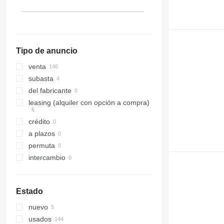
Hungría
Lituania
mostrar todos
Tipo de anuncio
venta
subasta
del fabricante
leasing (alquiler con opción a compra)
crédito
a plazos
permuta
intercambio
Estado
nuevo
usados