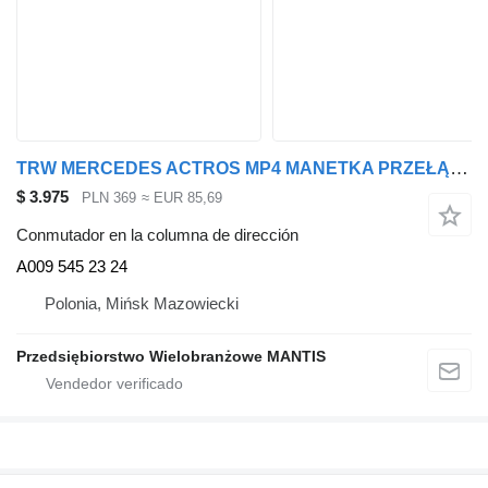
TRW MERCEDES ACTROS MP4 MANETKA PRZEŁĄCZNIK BIEGÓW ORI A009 545 23 24 conmutador en la columna de dirección para cabeza tractora
$ 3.975
PLN 369
≈ EUR 85,69
Conmutador en la columna de dirección
A009 545 23 24
Polonia, Mińsk Mazowiecki
Przedsiębiorstwo Wielobranżowe MANTIS