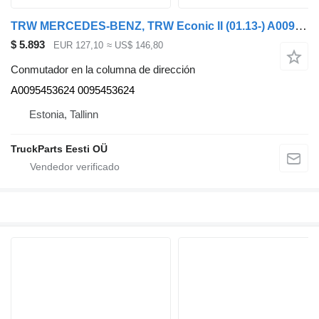
TRW MERCEDES-BENZ, TRW Econic II (01.13-) A0095453624 conmutador en la columna de dirección para Mercedes-Benz Econic II (2013-) cabeza tractora
$ 5.893
EUR 127,10
≈ US$ 146,80
Conmutador en la columna de dirección
A0095453624 0095453624
Estonia, Tallinn
TruckParts Eesti OÜ