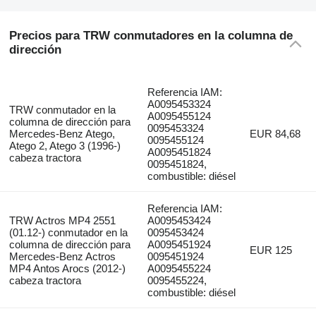
Precios para TRW conmutadores en la columna de
dirección
Referencia IAM:
A0095453324
TRW conmutador en la
A0095455124
columna de dirección para
0095453324
Mercedes-Benz Atego,
EUR 84,68
0095455124
Atego 2, Atego 3 (1996-)
A0095451824
cabeza tractora
0095451824,
combustible: diésel
Referencia IAM:
TRW Actros MP4 2551
A0095453424
(01.12-) conmutador en la
0095453424
columna de dirección para
A0095451924
EUR 125
Mercedes-Benz Actros
0095451924
MP4 Antos Arocs (2012-)
A0095455224
cabeza tractora
0095455224,
combustible: diésel