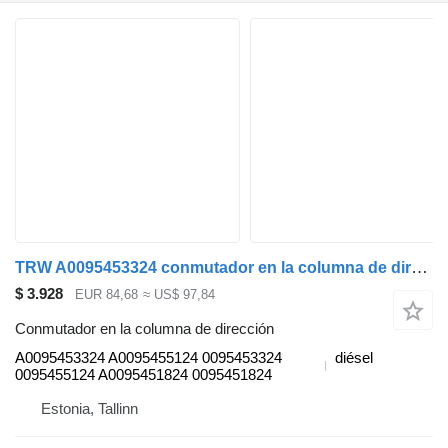
TRW A0095453324 conmutador en la columna de dirección para Mercedes-Benz Actros MP4 Antos Arocs (2012) cabeza tractora
$ 3.928
EUR 84,68
≈ US$ 97,84
Conmutador en la columna de dirección
A0095453324 A0095455124 0095453324
diésel
0095455124 A0095451824 0095451824
Estonia, Tallinn