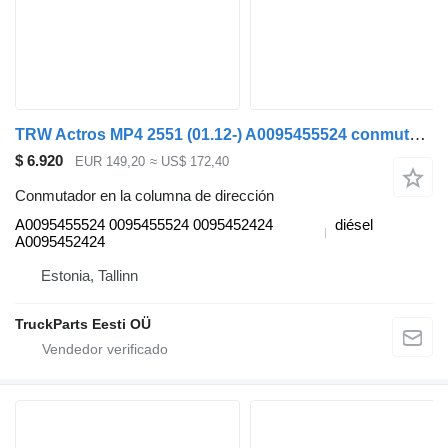
TRW Actros MP4 2551 (01.12-) A0095455524 conmutador en la columna de dirección para Mercedes-Benz Actros MP4 Antos Arocs (2012-) cabeza tractora
$ 6.920
EUR 149,20
≈ US$ 172,40
Conmutador en la columna de dirección
A0095455524 0095455524 0095452424
diésel
A0095452424
Estonia, Tallinn
TruckParts Eesti OÜ