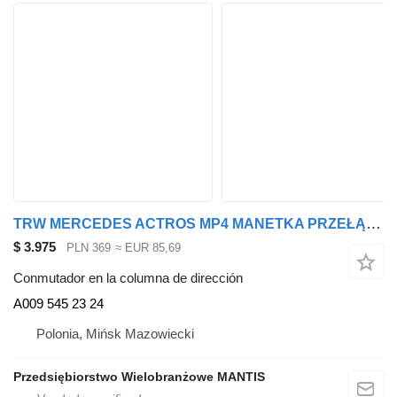
TRW MERCEDES ACTROS MP4 MANETKA PRZEŁĄCZNIK BIEGÓW ORI A009 545 23 24 conmutador en la columna de dirección para cabeza tractora
$ 3.975
PLN 369
≈ EUR 85,69
Conmutador en la columna de dirección
A009 545 23 24
Polonia, Mińsk Mazowiecki
Przedsiębiorstwo Wielobranżowe MANTIS