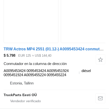
TRW Actros MP4 2551 (01.12-) A0095453424 conmutador en la columna de dirección para Mercedes-Benz Actros MP4 Antos Arocs (2012-) cabeza tractora
$ 5.798
EUR 125
≈ US$ 144,40
Conmutador en la columna de dirección
A0095453424 0095453424 A0095451924
diésel
0095451924 A0095455224 0095455224
Estonia, Tallinn
TruckParts Eesti OÜ