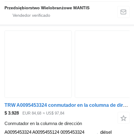
Przedsiębiorstwo Wielobranżowe MANTIS
TRW A0095453324 conmutador en la columna de dirección para Mercedes-Benz Atego, Atego 2, Atego 3 (1996-) cabeza tractora
$ 3.928
EUR 84,68
≈ US$ 97,84
Conmutador en la columna de dirección
A0095453324 A0095455124 0095453324
diésel