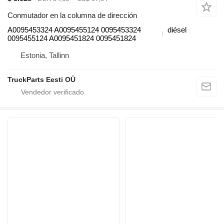
Conmutador en la columna de dirección
A0095453324 A0095455124 0095453324
diésel
0095455124 A0095451824 0095451824
Estonia, Tallinn
TruckParts Eesti OÜ