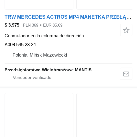
TRW MERCEDES ACTROS MP4 MANETKA PRZEŁĄCZNIK BIEGÓW ORI A009 545 23 24 conmutador en la columna de dirección para cabeza tractora
$ 3.975
PLN 369
≈ EUR 85,69
Conmutador en la columna de dirección
A009 545 23 24
Polonia, Mińsk Mazowiecki
Przedsiębiorstwo Wielobranżowe MANTIS