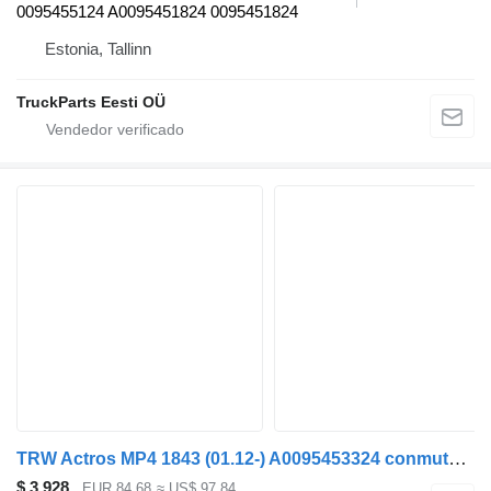
0095455124 A0095451824 0095451824
Estonia, Tallinn
TruckParts Eesti OÜ
TRW Actros MP4 1843 (01.12-) A0095453324 conmutador en la columna de dirección para Mercedes-Benz Actros MP4 Antos Arocs (2012-) cabeza tractora
$ 3.928
EUR 84,68
≈ US$ 97,84