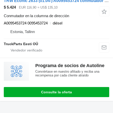
TRW Econic 2633 (01.04-) A0095453724 conmutador en la columna de dirección para Mercedes-Benz Econic (1998-2014) cabeza tractora
$ 5.424
EUR 116,90
≈ US$ 135,10
Conmutador en la columna de dirección
A0095453724 0095453724
diésel
Estonia, Tallinn
TruckParts Eesti OÜ
Programa de socios de Autoline
Conviértase en nuestro afiliado y reciba una
recompensa por cada cliente atraído
Consulte la oferta