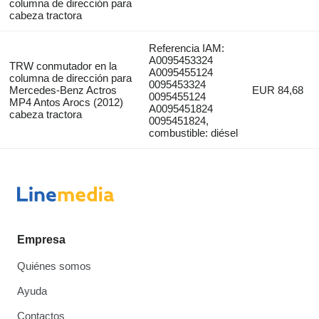
columna de dirección para
cabeza tractora
Referencia IAM:
A0095453324
TRW conmutador en la
A0095455124
columna de dirección para
0095453324
Mercedes-Benz Actros
EUR 84,68
0095455124
MP4 Antos Arocs (2012)
A0095451824
cabeza tractora
0095451824,
combustible: diésel
Empresa
Quiénes somos
Ayuda
Contactos