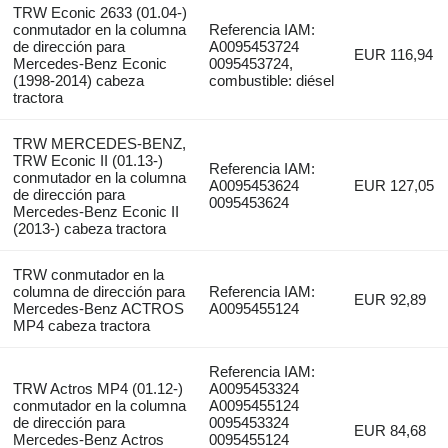
TRW Econic 2633 (01.04-)
conmutador en la columna
Referencia IAM:
de dirección para
A0095453724
EUR 116,94
Mercedes-Benz Econic
0095453724,
(1998-2014) cabeza
combustible: diésel
tractora
TRW MERCEDES-BENZ,
TRW Econic II (01.13-)
Referencia IAM:
conmutador en la columna
A0095453624
EUR 127,05
de dirección para
0095453624
Mercedes-Benz Econic II
(2013-) cabeza tractora
TRW conmutador en la
columna de dirección para
Referencia IAM:
EUR 92,89
Mercedes-Benz ACTROS
A0095455124
MP4 cabeza tractora
Referencia IAM:
TRW Actros MP4 (01.12-)
A0095453324
conmutador en la columna
A0095455124
de dirección para
0095453324
EUR 84,68
Mercedes-Benz Actros
0095455124