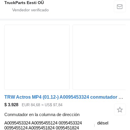
TruckParts Eesti OÜ
TRW Actros MP4 (01.12-) A0095453324 conmutador en la columna de dirección para Mercedes-Benz Actros MP4 Antos Arocs (2012-) cabeza tractora
$ 3.928
EUR 84,68
≈ US$ 97,84
Conmutador en la columna de dirección
A0095453324 A0095455124 0095453324
diésel
0095455124 A0095451824 0095451824