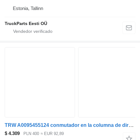
Estonia, Tallinn
TruckParts Eesti OÜ
TRW A0095455124 conmutador en la columna de dirección para Mercedes-Benz ACTROS MP4 cabeza tractora
$ 4.309
PLN 400
≈ EUR 92,89