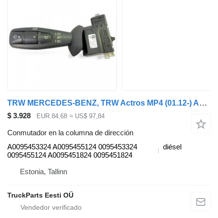
TRW MERCEDES-BENZ, TRW Actros MP4 (01.12-) A0095453324 conmutador en la columna de dirección para Mercedes-Benz Actros MP4 Antos Arocs (2012-) cabeza tractora
$ 3.928
EUR 84,68
≈ US$ 97,84
Conmutador en la columna de dirección
A0095453324 A0095455124 0095453324
diésel
0095455124 A0095451824 0095451824
Estonia, Tallinn
TruckParts Eesti OÜ