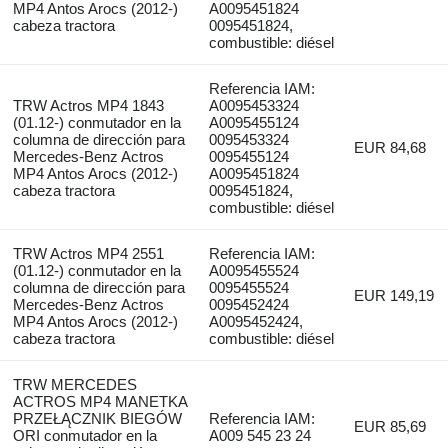
MP4 Antos Arocs (2012-)
A0095451824
cabeza tractora
0095451824,
combustible: diésel
Referencia IAM:
TRW Actros MP4 1843
A0095453324
(01.12-) conmutador en la
A0095455124
columna de dirección para
0095453324
EUR 84,68
Mercedes-Benz Actros
0095455124
MP4 Antos Arocs (2012-)
A0095451824
cabeza tractora
0095451824,
combustible: diésel
TRW Actros MP4 2551
Referencia IAM:
(01.12-) conmutador en la
A0095455524
columna de dirección para
0095455524
EUR 149,19
Mercedes-Benz Actros
0095452424
MP4 Antos Arocs (2012-)
A0095452424,
cabeza tractora
combustible: diésel
TRW MERCEDES
ACTROS MP4 MANETKA
PRZEŁĄCZNIK BIEGÓW
Referencia IAM:
EUR 85,69
ORI conmutador en la
A009 545 23 24