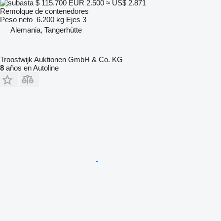
$ 115.700
EUR 2.500
≈ US$ 2.871
Remolque de contenedores
Peso neto
6.200 kg
Ejes
3
Alemania, Tangerhütte
Troostwijk Auktionen GmbH & Co. KG
8
años en Autoline