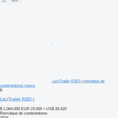
LeciTrailer R2EI-I remolque de
contenedores nuevo
8
LeciTrailer R2EI-I
$ 1.064.000
EUR 23.000
≈ US$ 26.420
Remolque de contenedores
2024