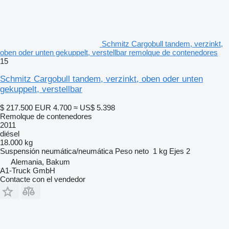
Schmitz Cargobull tandem, verzinkt,
oben oder unten gekuppelt, verstellbar remolque de contenedores
15
Schmitz Cargobull tandem, verzinkt, oben oder unten
gekuppelt, verstellbar
$ 217.500
EUR 4.700
≈ US$ 5.398
Remolque de contenedores
2011
diésel
18.000 kg
Suspensión
neumática/neumática
Peso neto
1 kg
Ejes
2
Alemania, Bakum
A1-Truck GmbH
Contacte con el vendedor