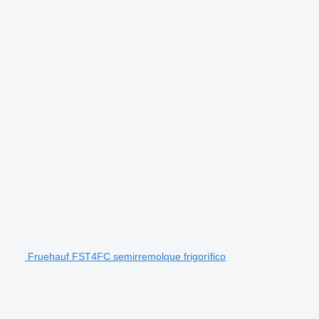
Fruehauf FST4FC semirremolque frigorífico