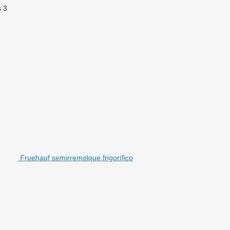
s
3
Fruehauf semirremolque frigorífico