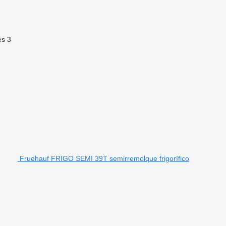
es
3
Fruehauf FRIGO SEMI 39T semirremolque frigorífico