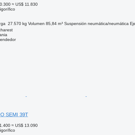
0.300
≈ US$ 11.830
gorífico
rga
27.570 kg
Volumen
85,84 m³
Suspensión
neumática/neumática
Ej
harest
ania
vendedor
GO SEMI 39T
1.400
≈ US$ 13.090
gorífico