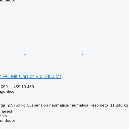
 FC Mit Carrier Vic 1950 Mt
.099
≈ US$ 10.450
gorífico
rga
27.760 kg
Suspensión
neumática/neumática
Peso neto
11.240 kg
harest
ania
vendedor