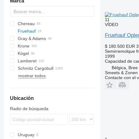
Marca
11
Chereau
AS
BPO
VÍDEO
Fruehauf
CSD
TXA
L-series
SZS
Fruehauf Ople
Gray & Adams
Inogam
T-series
Oplegger
Krone
Tecnogam
GA
$ 180.500
EUR 3
Semirremolque fri
Kögel
SD
1999
Lamberet
SDP
S 24
Capacidad de ca
Bélgica, Bree
Schmitz Cargobull
SDR
ZVKA
LVFS
LTF
MPS
TRS
S-series
T-series
ROC
SP
Smeets & Zonen
mostrar todos
SZ
SR2
KO
SPA
SF
S-series
F-series
TO
VS
Contacte con el 
TKS
MEGA
S-series
Ubicación
SCB
SKO
Radio de búsqueda
Uruguay