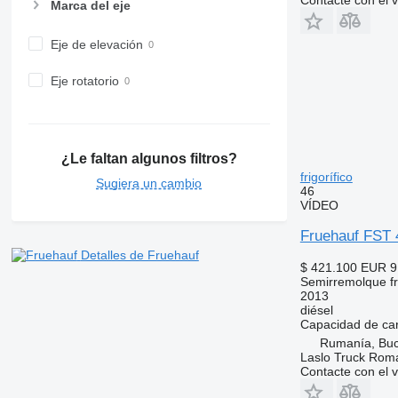
Marca del eje
Eje de elevación
Eje rotatorio
¿Le faltan algunos filtros?
frigorífico
Sugiera un cambio
46
VÍDEO
Fruehauf FST 4
Detalles de Fruehauf
$ 421.100
EUR 9
Semirremolque fri
2013
diésel
Capacidad de ca
Rumanía, Buc
Laslo Truck Rom
Contacte con el 