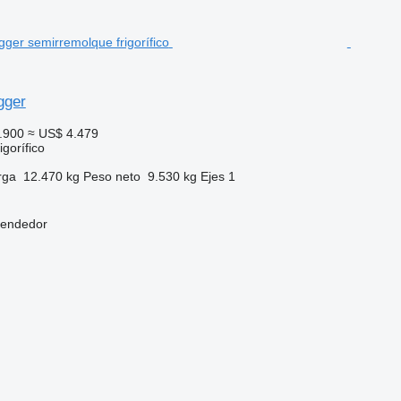
gger
.900
≈ US$ 4.479
gorífico
rga
12.470 kg
Peso neto
9.530 kg
Ejes
1
vendedor