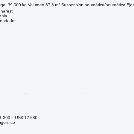
rga
39.000 kg
Volumen
87,3 m³
Suspensión
neumática/neumática
Eje
harest
ania
vendedor
1.300
≈ US$ 12.980
gorífico