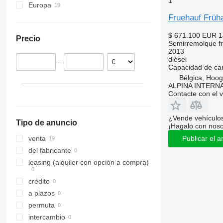
1
Europa
Fruehauf Fr
Rumanía
Alemania
$ 671.100
EUR 1
Precio
Hungría
Semirremolque fri
2013
Bélgica
diésel
–
Capacidad de ca
Bélgica, Hoog
ALPINA INTERN
Contacte con el 
¿Vende vehículo
Tipo de anuncio
¡Hagalo con noso
venta
Publicar el a
del fabricante
leasing (alquiler con opción a compra)
crédito
a plazos
permuta
intercambio