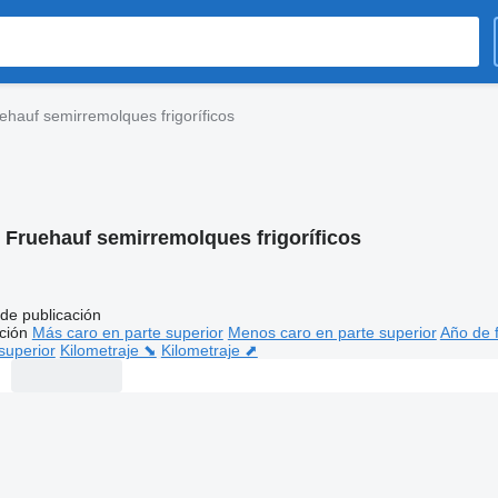
ehauf semirremolques frigoríficos
:
Fruehauf semirremolques frigoríficos
de publicación
ción
Más caro en parte superior
Menos caro en parte superior
Año de f
superior
Kilometraje ⬊
Kilometraje ⬈