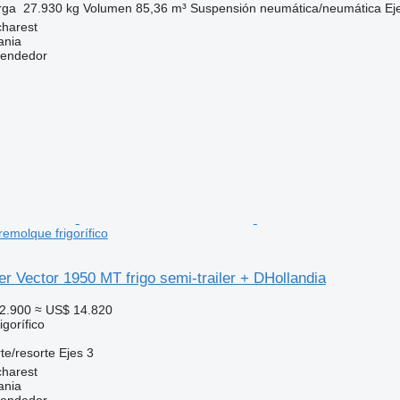
rga
27.930 kg
Volumen
85,36 m³
Suspensión
neumática/neumática
Ej
harest
ania
vendedor
emolque frigorífico
er Vector 1950 MT frigo semi-trailer + DHollandia
2.900
≈ US$ 14.820
gorífico
te/resorte
Ejes
3
harest
ania
vendedor