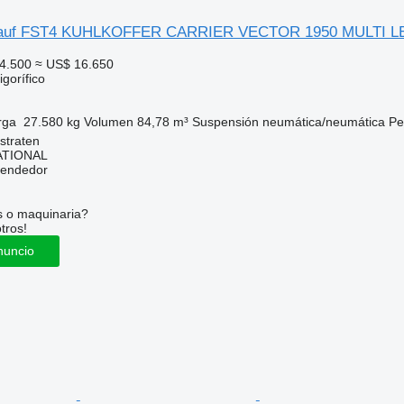
ühauf FST4 KUHLKOFFER CARRIER VECTOR 1950 MULTI 
4.500
≈ US$ 16.650
gorífico
rga
27.580 kg
Volumen
84,78 m³
Suspensión
neumática/neumática
Pe
straten
ATIONAL
vendedor
s o maquinaria?
tros!
nuncio