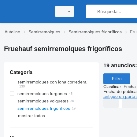
Autoline
Semirremolques
Semirremolques frigoríficos
Fru
Fruehauf semirremolques frigoríficos
19 anuncios
Categoría
Filtro
semirremolques con lona corredera
Clasificar
:
Fecha 
Fecha de publica
semirremolques furgones
antiguo en parte 
semirremolques volquetes
semirremolques frigoríficos
mostrar todos