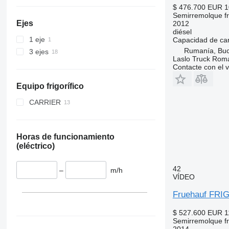
$ 476.700
EUR 1
Semirremolque fri
Ejes
2012
diésel
1 eje
Capacidad de ca
Rumanía, Buc
3 ejes
Laslo Truck Rom
Contacte con el 
Equipo frigorífico
CARRIER
VECTOR 1850 MT
VECTOR 1950 MT
Horas de funcionamiento
(eléctrico)
42
–
m/h
VÍDEO
Fruehauf FRI
$ 527.600
EUR 1
Semirremolque fri
2014