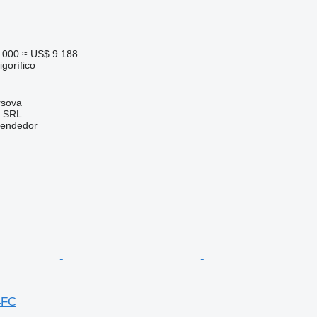
.000
≈ US$ 9.188
gorífico
rsova
 SRL
vendedor
4FC