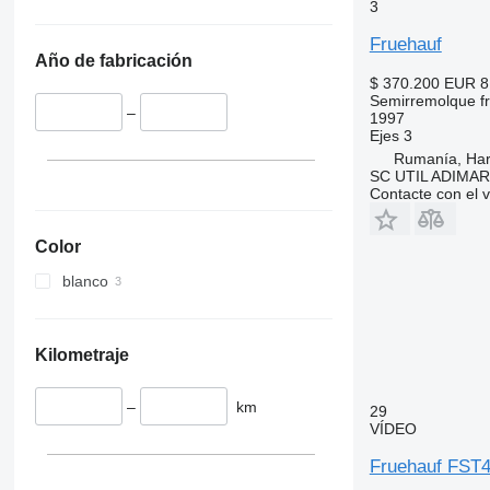
3
Fruehauf
Año de fabricación
$ 370.200
EUR 8
Semirremolque fri
–
1997
Ejes
3
Rumanía, Ha
SC UTIL ADIMAR
Contacte con el 
Color
blanco
Kilometraje
–
km
29
VÍDEO
Fruehauf FST