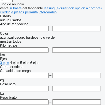
Tipo de anuncio
venta
subasta
del fabricante
leasing (alquiler con opción a compra)
crédito
a plazos
permuta
intercambio
Estado
nuevo
usados
Año de fabricación
–
Color
azul
azul oscuro
burdeos
rojo
verde
mostrar todos
Kilometraje
–
km
Ejes
3 ejes
4 ejes
5 ejes
6 ejes
Características
Capacidad de carga
–
kg
Peso neto
–
kg
Peso bruto
–