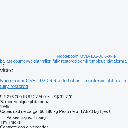
Nooteboom OVB-102-06 6-axle
ballast counterweight trailer, fully restored semirremolque plataforma
12
VÍDEO
Nooteboom OVB-102-06 6-axle ballast counterweight trailer,
fully restored
$ 1.276.000
EUR 27.500
≈ US$ 31.770
Semirremolque plataforma
1995
Capacidad de carga
66.180 kg
Peso neto
17.820 kg
Ejes
6
Países Bajos, Tilburg
Tim Trucks
Contacte con el vendedor