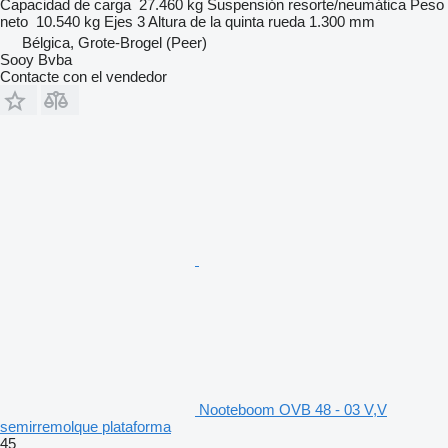
Capacidad de carga
27.460 kg
Suspensión
resorte/neumática
Peso
neto
10.540 kg
Ejes
3
Altura de la quinta rueda
1.300 mm
Bélgica, Grote-Brogel (Peer)
Sooy Bvba
Contacte con el vendedor
Nooteboom OVB 48 - 03 V,V
semirremolque plataforma
45