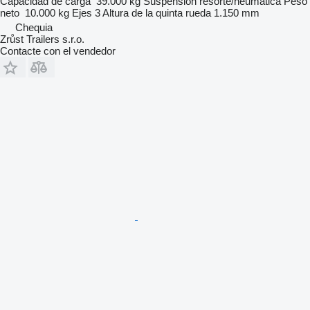
Capacidad de carga
39.000 kg
Suspensión
resorte/neumática
Peso
neto
10.000 kg
Ejes
3
Altura de la quinta rueda
1.150 mm
Chequia
Zrůst Trailers s.r.o.
Contacte con el vendedor