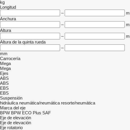
kg
Longitud
–
m
Anchura
–
m
Altura
–
m
Altura de la quinta rueda
–
mm
Carrocería
Mega
Mega
Ejes
ABS
ABS
EBS
EBS
Suspensión
hidráulica
neumática/neumática
resorte/neumática
Marca del eje
BPW
BPW ECO Plus
SAF
Eje de elevación
Eje de elevación
Eje rotatorio