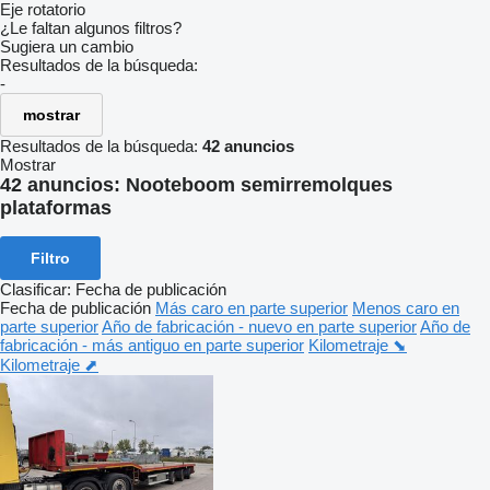
Eje rotatorio
¿Le faltan algunos filtros?
Sugiera un cambio
Resultados de la búsqueda:
-
mostrar
Resultados de la búsqueda:
42 anuncios
Mostrar
42 anuncios:
Nooteboom semirremolques
plataformas
Filtro
Clasificar
:
Fecha de publicación
Fecha de publicación
Más caro en parte superior
Menos caro en
parte superior
Año de fabricación - nuevo en parte superior
Año de
fabricación - más antiguo en parte superior
Kilometraje ⬊
Kilometraje ⬈