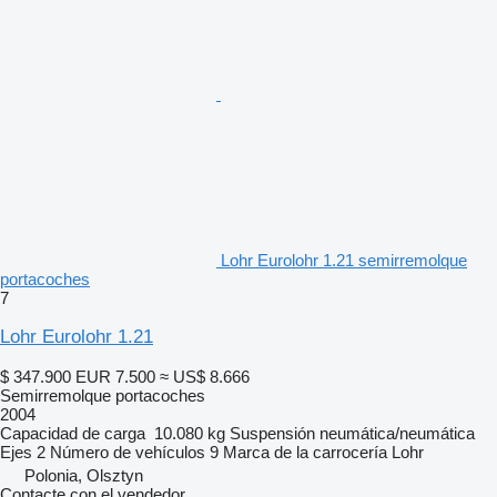
Lohr Eurolohr 1.21 semirremolque
portacoches
7
Lohr Eurolohr 1.21
$ 347.900
EUR 7.500
≈ US$ 8.666
Semirremolque portacoches
2004
Capacidad de carga
10.080 kg
Suspensión
neumática/neumática
Ejes
2
Número de vehículos
9
Marca de la carrocería
Lohr
Polonia, Olsztyn
Contacte con el vendedor