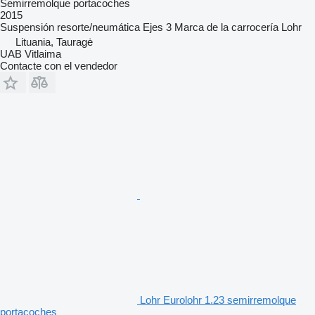
Semirremolque portacoches
2015
Suspensión
resorte/neumática
Ejes
3
Marca de la carrocería
Lohr
Lituania, Tauragė
UAB Vitlaima
Contacte con el vendedor
Lohr Eurolohr 1.23 semirremolque
portacoches