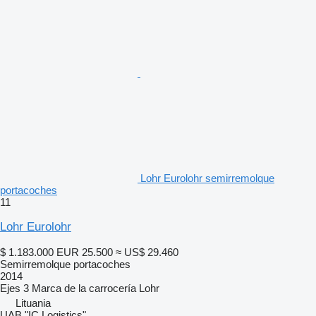
Lohr Eurolohr semirremolque
portacoches
11
Lohr Eurolohr
$ 1.183.000
EUR 25.500
≈ US$ 29.460
Semirremolque portacoches
2014
Ejes
3
Marca de la carrocería
Lohr
Lituania
UAB "IC Logistics"