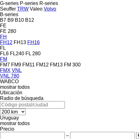
G-series
P-series
R-series
Seuffer
TRW
Valeo
Volvo
B-series
B7
B9
B10
B12
FE
FE 280
FH
FH12
FH13
FH16
FL
FL6
FL240
FL 280
FM
FM7
FM9
FM11
FM12
FM13
FM 300
FMX
VNL
VNL 780
WABCO
mostrar todos
Ubicación
Radio de búsqueda
Uruguay
mostrar todos
Precio
–