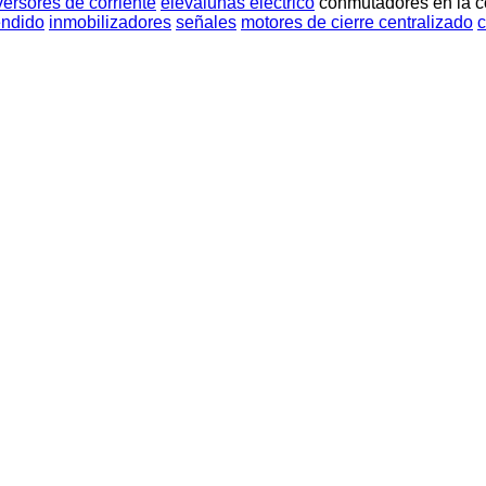
versores de corriente
elevalunas electrico
conmutadores en la c
endido
inmobilizadores
señales
motores de cierre centralizado
c