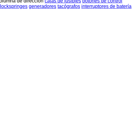
olumna de dirección
cajas de fusibles
botones de control
lockspringes
generadores
tacógrafos
interruptores de batería