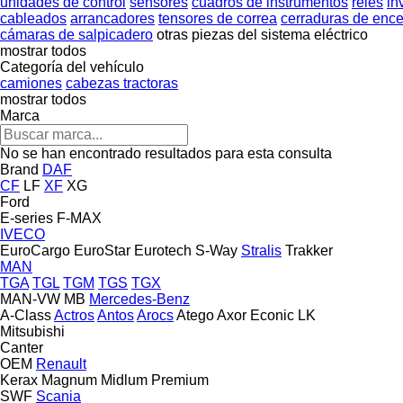
unidades de control
sensores
cuadros de instrumentos
relés
in
cableados
arrancadores
tensores de correa
cerraduras de enc
cámaras de salpicadero
otras piezas del sistema eléctrico
mostrar todos
Categoría del vehículo
camiones
cabezas tractoras
mostrar todos
Marca
No se han encontrado resultados para esta consulta
Brand
DAF
CF
LF
XF
XG
Ford
E-series
F-MAX
IVECO
EuroCargo
EuroStar
Eurotech
S-Way
Stralis
Trakker
MAN
TGA
TGL
TGM
TGS
TGX
MAN-VW
MB
Mercedes-Benz
A-Class
Actros
Antos
Arocs
Atego
Axor
Econic
LK
Mitsubishi
Canter
OEM
Renault
Kerax
Magnum
Midlum
Premium
SWF
Scania