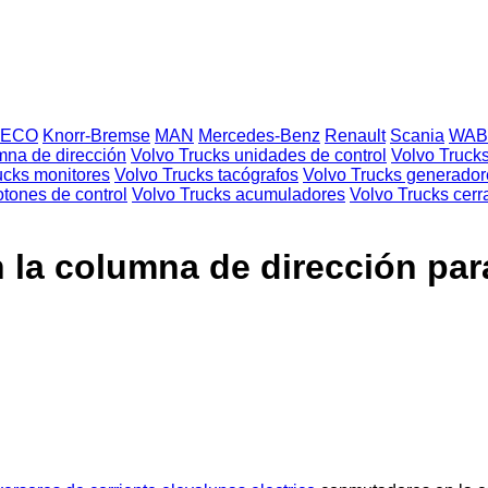
VECO
Knorr-Bremse
MAN
Mercedes-Benz
Renault
Scania
WAB
mna de dirección
Volvo Trucks unidades de control
Volvo Truck
ucks monitores
Volvo Trucks tacógrafos
Volvo Trucks generador
otones de control
Volvo Trucks acumuladores
Volvo Trucks cer
la columna de dirección para