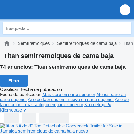
Semirremolques
Semirremolques de cama baja
Tita
Titan semirremolques de cama baja
74 anuncios:
Titan semirremolques de cama baja
Filtro
Clasificar
:
Fecha de publicación
Fecha de publicación
Más caro en parte superior
Menos caro en
parte superior
Año de fabricación - nuevo en parte superior
Año de
fabricación - más antiguo en parte superior
Kilometraje ⬊
Kilometraje ⬈