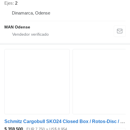
Ejes
2
Dinamarca, Odense
MAN Odense
Schmitz Cargobull SKO24 Closed Box / Rotos-Disc / Laadklep
$ 359.500
EUR 7.750
≈ US$ 8.954