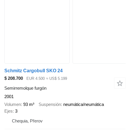
Schmitz Cargobull SKO 24
$ 208.700
EUR 4.500
≈ US$ 5.199
Semirremolque furgón
2001
Volumen
93 m³
Suspensión
neumática/neumática
Ejes
3
Chequia, Přerov