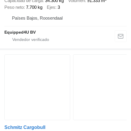
Capacidad de carga
34.300 kg
Volumen
91.333 m³
Peso neto
7.700 kg
Ejes
3
Países Bajos, Roosendaal
Equipped4U BV
Schmitz Cargobull