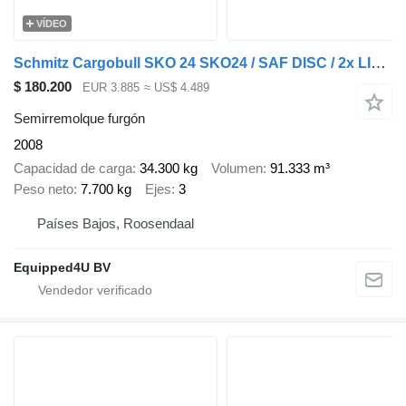
VÍDEO
Schmitz Cargobull SKO 24 SKO24 / SAF DISC / 2x LIFTAXLE / GALVANIZED / NL-TRAILER
$ 180.200
EUR 3.885
≈ US$ 4.489
Semirremolque furgón
2008
Capacidad de carga
34.300 kg
Volumen
91.333 m³
Peso neto
7.700 kg
Ejes
3
Países Bajos, Roosendaal
Equipped4U BV