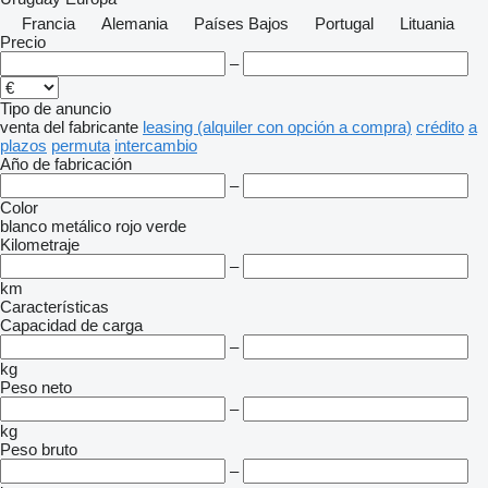
Francia
Alemania
Países Bajos
Portugal
Lituania
Precio
–
Tipo de anuncio
venta
del fabricante
leasing (alquiler con opción a compra)
crédito
a
plazos
permuta
intercambio
Año de fabricación
–
Color
blanco
metálico
rojo
verde
Kilometraje
–
km
Características
Capacidad de carga
–
kg
Peso neto
–
kg
Peso bruto
–