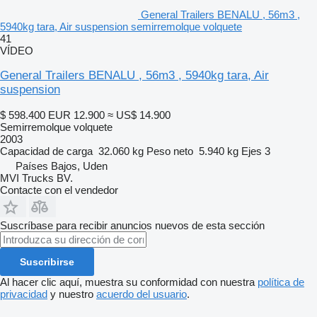
General Trailers BENALU , 56m3 ,
5940kg tara, Air suspension semirremolque volquete
41
VÍDEO
General Trailers BENALU , 56m3 , 5940kg tara, Air
suspension
$ 598.400
EUR 12.900
≈ US$ 14.900
Semirremolque volquete
2003
Capacidad de carga
32.060 kg
Peso neto
5.940 kg
Ejes
3
Países Bajos, Uden
MVI Trucks BV.
Contacte con el vendedor
Suscríbase para recibir anuncios nuevos de esta sección
Suscribirse
Al hacer clic aquí, muestra su conformidad con nuestra
política de
privacidad
y nuestro
acuerdo del usuario
.