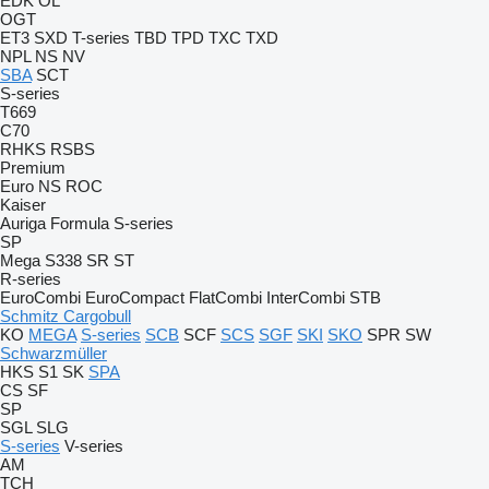
EDK
OL
OGT
ET3
SXD
T-series
TBD
TPD
TXC
TXD
NPL
NS
NV
SBA
SCT
S-series
T669
C70
RHKS
RSBS
Premium
Euro
NS
ROC
Kaiser
Auriga
Formula
S-series
SP
Mega
S338
SR
ST
R-series
EuroCombi
EuroCompact
FlatCombi
InterCombi
STB
Schmitz Cargobull
KO
MEGA
S-series
SCB
SCF
SCS
SGF
SKI
SKO
SPR
SW
Schwarzmüller
HKS
S1
SK
SPA
CS
SF
SP
SGL
SLG
S-series
V-series
AM
TCH