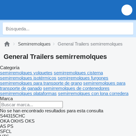
Semirremolques
General Trailers semirremolques
General Trailers semirremolques
Categoría
semirremolques volquetes
semirremolques cisterna
semirremolques isotérmicos
semirremolques furgones
semirremolques para transporte de grano
semirremolques para
transporte de ganado
semirremolques de contenedores
semirremolques plataformas
semirremolques con lona corredera
Marca
No se han encontrado resultados para esta consulta
S44315CHC
OKA
OKHS
OKS
AS
PS
SFCL