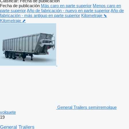
Clasificar
:
Fecha de publicación
Fecha de publicación
Más caro en parte superior
Menos caro en
parte superior
Año de fabricación - nuevo en parte superior
Año de
fabricación - más antiguo en parte superior
Kilometraje ⬊
Kilometraje ⬈
General Trailers semirremolque
volquete
19
General Trailers