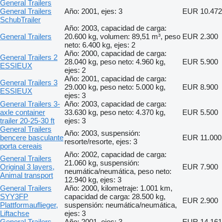
General Trailers
General Trailers
Año: 2001, ejes: 3
EUR 10.472
SchubTrailer
Año: 2003, capacidad de carga:
General Trailers
20.600 kg, volumen: 89,51 m³, peso
EUR 2.300
neto: 6.400 kg, ejes: 2
Año: 2000, capacidad de carga:
General Trailers 2
28.040 kg, peso neto: 4.960 kg,
EUR 5.900
ESSIEUX
ejes: 2
Año: 2001, capacidad de carga:
General Trailers 3
29.000 kg, peso neto: 5.000 kg,
EUR 8.900
ESSIEUX
ejes: 3
General Trailers 3-
Año: 2003, capacidad de carga:
axle container
33.630 kg, peso neto: 4.370 kg,
EUR 5.500
trailer 20-25-30 ft
ejes: 3
General Trailers
Año: 2003, suspensión:
bencere basculante
EUR 11.000
resorte/resorte, ejes: 3
porta cereais
Año: 2002, capacidad de carga:
General Trailers
21.060 kg, suspensión:
Original 3 layers,
EUR 7.900
neumática/neumática, peso neto:
Animal transport
12.940 kg, ejes: 3
General Trailers
Año: 2000, kilometraje: 1.001 km,
SYY3FP
capacidad de carga: 28.500 kg,
EUR 2.900
Plattformauflieger,
suspensión: neumática/neumática,
Liftachse
ejes: 3
General Trailers
Año: 2001, ejes: 3
EUR 14.161