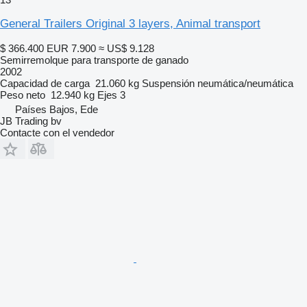
General Trailers Original 3 layers, Animal transport
$ 366.400
EUR 7.900
≈ US$ 9.128
Semirremolque para transporte de ganado
2002
Capacidad de carga
21.060 kg
Suspensión
neumática/neumática
Peso neto
12.940 kg
Ejes
3
Países Bajos, Ede
JB Trading bv
Contacte con el vendedor