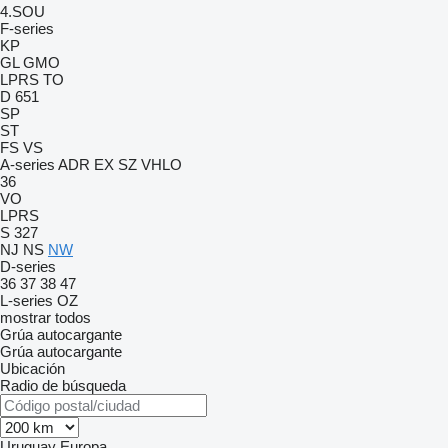
4.SOU
F-series
KP
GL
GMO
LPRS
TO
D 651
SP
ST
FS
VS
A-series
ADR
EX
SZ
VHLO
36
VO
LPRS
S 327
NJ
NS
NW
D-series
36
37
38
47
L-series
OZ
mostrar todos
Grúa autocargante
Grúa autocargante
Ubicación
Radio de búsqueda
Uruguay
Europa