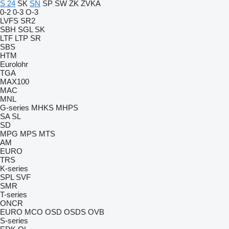
S 24
SK
SN
SP
SW
ZK
ZVKA
0-2
0-3
O-3
LVFS
SR2
SBH
SGL
SK
LTF
LTP
SR
SBS
HTM
Eurolohr
TGA
MAX100
MAC
MNL
G-series
MHKS
MHPS
SA
SL
SD
MPG
MPS
MTS
AM
EURO
TRS
K-series
SPL
SVF
SMR
T-series
ONCR
EURO
MCO
OSD
OSDS
OVB
S-series