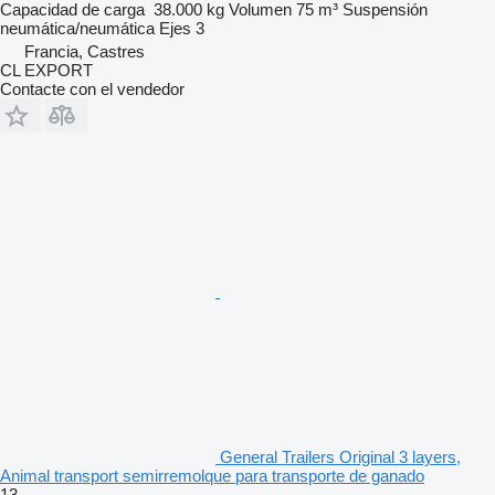
Capacidad de carga
38.000 kg
Volumen
75 m³
Suspensión
neumática/neumática
Ejes
3
Francia, Castres
CL EXPORT
Contacte con el vendedor
General Trailers Original 3 layers,
Animal transport semirremolque para transporte de ganado
13