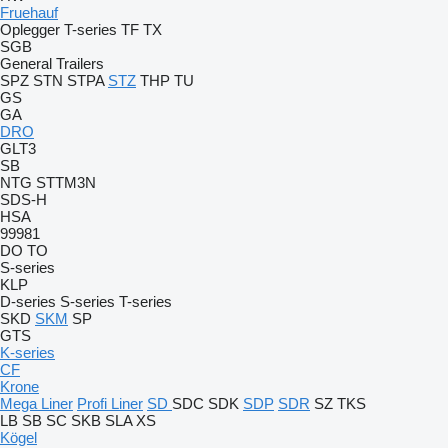
Fruehauf
Oplegger
T-series
TF
TX
SGB
General Trailers
SPZ
STN
STPA
STZ
THP
TU
GS
GA
DRO
GLT3
SB
NTG
STTM3N
SDS-H
HSA
99981
DO
TO
S-series
KLP
D-series
S-series
T-series
SKD
SKM
SP
GTS
K-series
CF
Krone
Mega Liner
Profi Liner
SD
SDC
SDK
SDP
SDR
SZ
TKS
LB
SB
SC
SKB
SLA
XS
Kögel