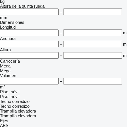
kg
Altura de la quinta rueda
–
mm
Dimensiones
Longitud
–
m
Anchura
–
m
Altura
–
m
Carrocería
Mega
Mega
Volumen
–
m³
Piso móvil
Piso móvil
Techo corredizo
Techo corredizo
Trampilla elevadora
Trampilla elevadora
Ejes
ABS