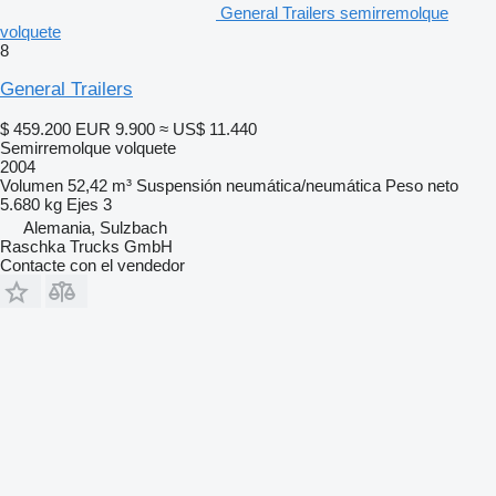
General Trailers semirremolque
volquete
8
General Trailers
$ 459.200
EUR 9.900
≈ US$ 11.440
Semirremolque volquete
2004
Volumen
52,42 m³
Suspensión
neumática/neumática
Peso neto
5.680 kg
Ejes
3
Alemania, Sulzbach
Raschka Trucks GmbH
Contacte con el vendedor