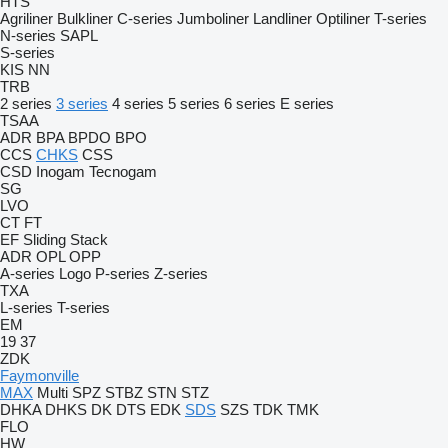
HTS
Agriliner
Bulkliner
C-series
Jumboliner
Landliner
Optiliner
T-series
N-series
SAPL
S-series
KIS
NN
TRB
2 series
3 series
4 series
5 series
6 series
E series
TSAA
ADR
BPA
BPDO
BPO
CCS
CHKS
CSS
CSD
Inogam
Tecnogam
SG
LVO
CT
FT
EF
Sliding
Stack
ADR
OPL
OPP
A-series
Logo
P-series
Z-series
TXA
L-series
T-series
EM
19
37
ZDK
Faymonville
MAX
Multi
SPZ
STBZ
STN
STZ
DHKA
DHKS
DK
DTS
EDK
SDS
SZS
TDK
TMK
FLO
HW