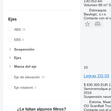
130.053 km
Volumen
88 m³
S
Eslovaquia
Baulogic, s.r.o.
Contacte con el 
Ejes
ABS
EBS
Suspensión
Ejes
Marca del eje
10
Legras DS 03
Eje de elevación
$ 830.300
EUR 1
Eje rotatorio
Semirremolque pi
2016
Suspensión
neum
Estonia, Maa
OÜ ScanBalt Truc
¿Le faltan algunos filtros?
Contacte con el 