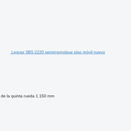
Legras SBS 2220 semirremolque piso móvil nuevo
 de la quinta rueda
1.150 mm