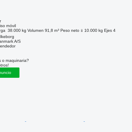
r
so móvil
rga
38.000 kg
Volumen
91,8 m³
Peso neto
10.000 kg
Ejes
4
ilkeborg
anmark A/S
vendedor
s o maquinaria?
tros!
nuncio