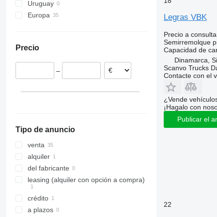
18
Uruguay
Europa
Legras VBK
Dinamarca
Precio a consulta
Países Bajos
Semirremolque pi
Precio
Capacidad de ca
Chequia
Dinamarca, S
Italia
Scanvo Trucks D
–
Eslovaquia
Contacte con el 
Portugal
Estonia
¿Vende vehículo
¡Hagalo con noso
Francia
Publicar el a
mostrar todos
Tipo de anuncio
venta
alquiler
del fabricante
leasing (alquiler con opción a compra)
crédito
22
a plazos