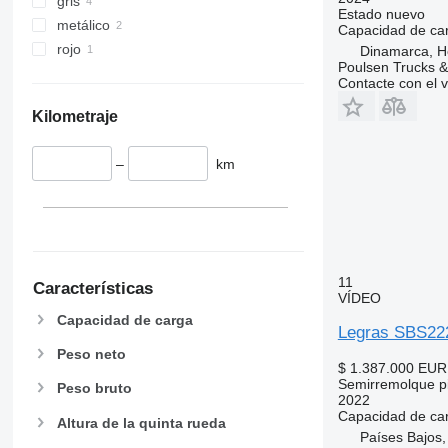
gris
Estado
nuevo
metálico
Capacidad de ca
rojo
Dinamarca, H
Poulsen Trucks &
Contacte con el 
Kilometraje
–
km
11
Características
VÍDEO
Capacidad de carga
Legras SBS2
Peso neto
$ 1.387.000
EUR
Semirremolque pi
Peso bruto
2022
Capacidad de ca
Altura de la quinta rueda
Países Bajos,