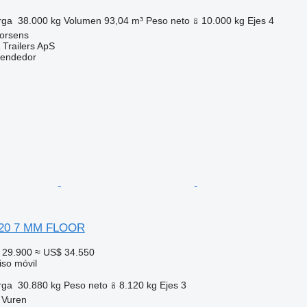
rga
38.000 kg
Volumen
93,04 m³
Peso neto
10.000 kg
Ejes
4
orsens
 Trailers ApS
vendedor
220 7 MM FLOOR
 29.900
≈ US$ 34.550
so móvil
rga
30.880 kg
Peso neto
8.120 kg
Ejes
3
 Vuren