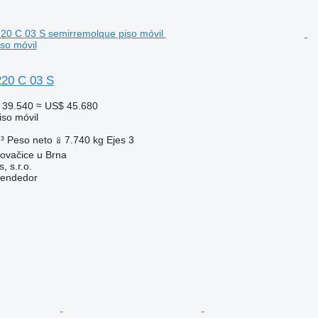
so móvil
20 C 03 S
 39.540
≈ US$ 45.680
so móvil
³
Peso neto
7.740 kg
Ejes
3
ovačice u Brna
, s.r.o.
vendedor