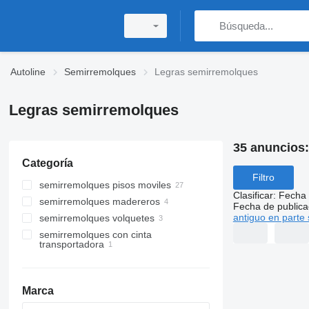
Autoline
Semirremolques
Legras semirremolques
Legras semirremolques
35 anuncios
Categoría
Filtro
semirremolques pisos moviles
Clasificar
:
Fecha 
semirremolques madereros
Fecha de publica
antiguo en parte 
semirremolques volquetes
semirremolques con cinta
transportadora
Marca