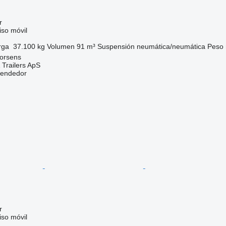
r
so móvil
rga
37.100 kg
Volumen
91 m³
Suspensión
neumática/neumática
Peso 
orsens
 Trailers ApS
vendedor
r
so móvil