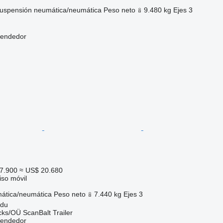
uspensión
neumática/neumática
Peso neto
9.480 kg
Ejes
3
vendedor
7.900
≈ US$ 20.680
so móvil
ática/neumática
Peso neto
7.440 kg
Ejes
3
rdu
ks/OÜ ScanBalt Trailer
vendedor