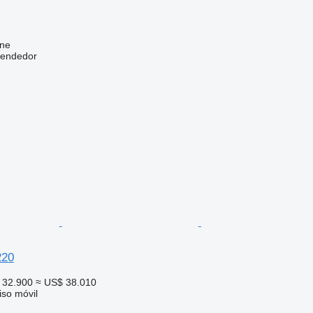
ine
vendedor
220
 32.900
≈ US$ 38.010
so móvil