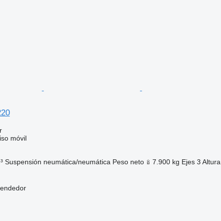
220
r
so móvil
³
Suspensión
neumática/neumática
Peso neto
7.900 kg
Ejes
3
Altura
vendedor