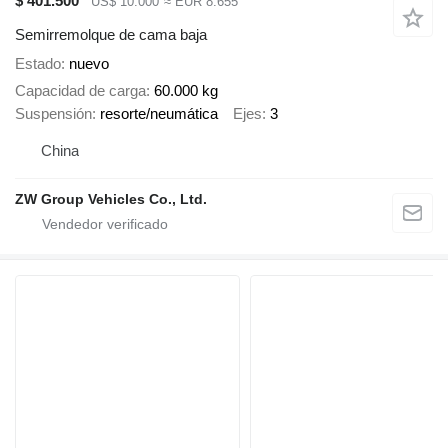
$ 401.500
US$ 10.000
≈ EUR 8.655
Semirremolque de cama baja
Estado
nuevo
Capacidad de carga
60.000 kg
Suspensión
resorte/neumática
Ejes
3
China
ZW Group Vehicles Co., Ltd.