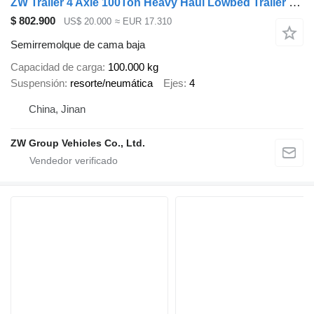
ZW Trailer 4 Axle 100Ton Heavy Haul Lowbed Trailer For Botswana
$ 802.900
US$ 20.000
≈ EUR 17.310
Semirremolque de cama baja
Capacidad de carga
100.000 kg
Suspensión
resorte/neumática
Ejes
4
China, Jinan
ZW Group Vehicles Co., Ltd.