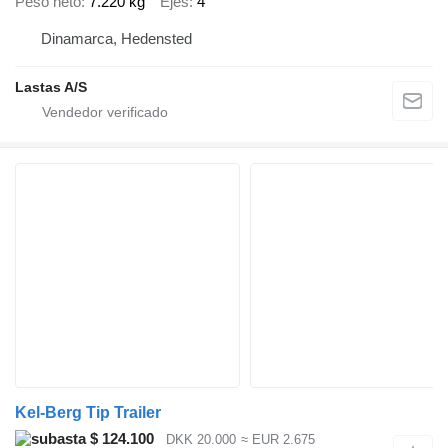
Peso neto
7.220 kg
Ejes
4
Dinamarca, Hedensted
Lastas A/S
Kel-Berg Tip Trailer
$ 124.100
DKK 20.000
≈ EUR 2.675