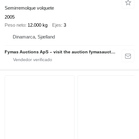
Semirremolque volquete
2005
Peso neto
12.000 kg
Ejes
3
Dinamarca, Sjælland
Fymas Auctions ApS – visit the auction fymasauctions.dk