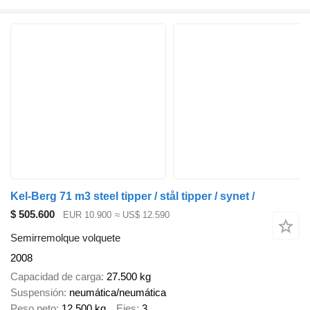
Kel-Berg 71 m3 steel tipper / stål tipper / synet /
$ 505.600
EUR 10.900
≈ US$ 12.590
Semirremolque volquete
2008
Capacidad de carga
27.500 kg
Suspensión
neumática/neumática
Peso neto
12.500 kg
Ejes
3