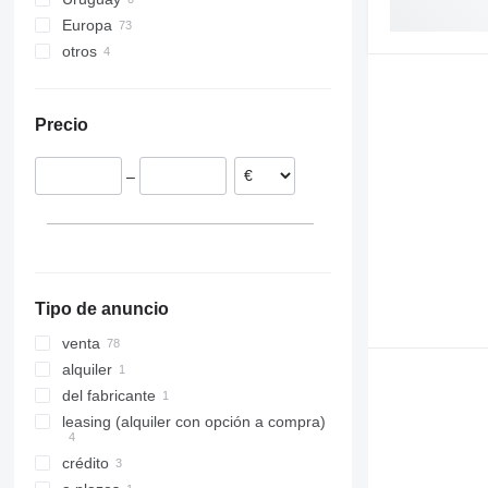
Europa
otros
Alemania
Polonia
Ucrania
Chequia
Precio
Austria
Hungría
–
Países Bajos
Rumanía
Bélgica
Tipo de anuncio
venta
alquiler
del fabricante
leasing (alquiler con opción a compra)
crédito