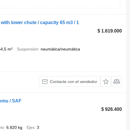
th lower chute / capacity 65 m3 / 1
$ 1.619.000
64,5 m³
Suspensión
neumática/neumática
Contacte con el vendedor
łomu / SAF
$ 926.400
to
6.820 kg
Ejes
3