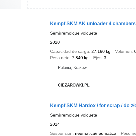
Kempf SKM AK unloader 4 chambers wi
Semirremolque volquete
2020
Capacidad de carga
27.160 kg
Volumen
Peso neto
7.840 kg
Ejes
3
Polonia, Krakow
CIEZAROWKI.PL
Kempf SKM Hardox / for scrap / do z
Semirremolque volquete
2014
Suspensión
neumática/neumática
Peso ne