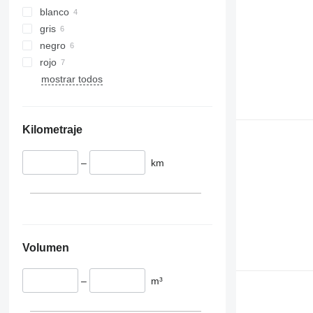
blanco
gris
negro
rojo
mostrar todos
Kilometraje
–
km
Volumen
–
m³